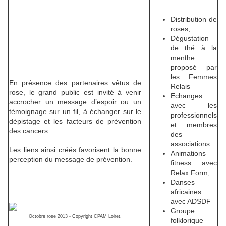
Distribution de
roses,
Dégustation
de thé à la
menthe
proposé par
les Femmes
En présence des partenaires vêtus de
Relais
rose, le grand public est invité à venir
Echanges
accrocher un message d’espoir ou un
avec les
témoignage sur un fil, à échanger sur le
professionnels
dépistage et les facteurs de prévention
et membres
des cancers.
des
associations
Les liens ainsi créés favorisent la bonne
Animations
perception du message de prévention.
fitness avec
Relax Form,
Danses
africaines
avec ADSDF
Groupe
Octobre rose 2013 - Copyright CPAM Loiret.
folklorique