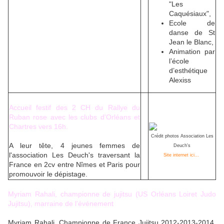
"Les
Caquésiaux",
Ecole de
danse de St
Jean le Blanc,
Animation par
l’école
d’esthétique
Alexiss
Accueil festif des 2 CH du Rallye du
Ruban rose avec les clubs d’Orléans et
Chartres vers 16h.
Crédit photos Association Les
A leur tête, 4 jeunes femmes de
Deuch's
l'association Les Deuch's traversant la
Site internet ici...
France en 2cv entre Nîmes et Paris pour
promouvoir le dépistage.
Myriam Rahali, championne de jujitsu (US Orléans Loiret Judo
Jujitsu), marraine de l’événement
Myriam Rahali, Championne de France Jujitsu 2012-2013-2014,