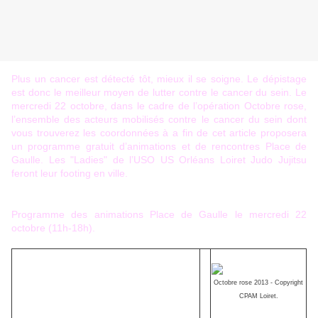
Plus un cancer est détecté tôt, mieux il se soigne. Le dépistage
est donc le meilleur moyen de lutter contre le cancer du sein. Le
mercredi 22 octobre, dans le cadre de l’opération Octobre rose,
l’ensemble des acteurs mobilisés contre le cancer du sein dont
vous trouverez les coordonnées à a fin de cet article proposera
un programme gratuit d’animations et de rencontres Place de
Gaulle. Les "Ladies" de l’USO US Orléans Loiret Judo Jujitsu
feront leur footing en ville.
Programme des animations Place de Gaulle le mercredi 22
octobre (11h-18h).
Octobre rose 2013
- Copyright
CPAM Loiret.