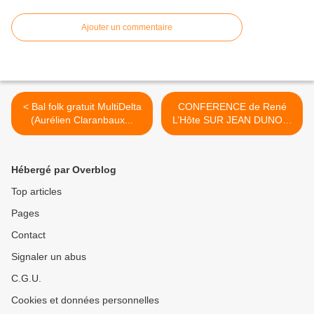
Ajouter un commentaire
< Bal folk gratuit MultiDelta
CONFERENCE de René
(Aurélien Claranbaux...
L’Hôte SUR JEAN DUNOIS
au CHATEAU DE
BEAUGENCY le 8
septembre 2016 Entrée
Hébergé par Overblog
libre >
Top articles
Pages
Contact
Signaler un abus
C.G.U.
Cookies et données personnelles