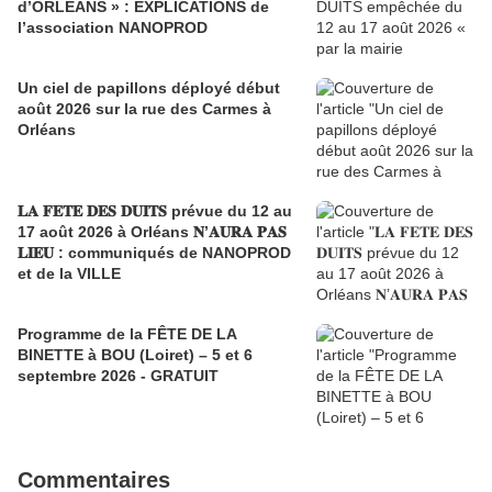
d’ORLEANS » : EXPLICATIONS de
l’association NANOPROD
Un ciel de papillons déployé début
août 2026 sur la rue des Carmes à
Orléans
𝐋𝐀 𝐅𝐄𝐓𝐄 𝐃𝐄𝐒 𝐃𝐔𝐈𝐓𝐒 prévue du 12 au
17 août 2026 à Orléans 𝐍’𝐀𝐔𝐑𝐀 𝐏𝐀𝐒
𝐋𝐈𝐄𝐔 : communiqués de NANOPROD
et de la VILLE
Programme de la FÊTE DE LA
BINETTE à BOU (Loiret) – 5 et 6
septembre 2026 - GRATUIT
Commentaires