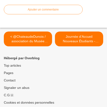
Ajouter un commentaire
< @ChateaudeDunois /
Journée d’Accueil
association du Musée
Nouveaux Étudiants -
Vannier ...
J.A.N.E... >
Hébergé par Overblog
Top articles
Pages
Contact
Signaler un abus
C.G.U.
Cookies et données personnelles