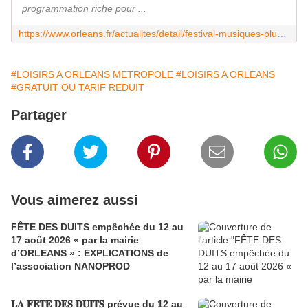
programmation riche pour ...
https://www.orleans.fr/actualites/detail/festival-musiques-plurielles
#LOISIRS A ORLEANS METROPOLE
#LOISIRS A ORLEANS
#GRATUIT OU TARIF REDUIT
Partager
Vous aimerez aussi
FÊTE DES DUITS empêchée du 12 au
17 août 2026 « par la mairie
d’ORLEANS » : EXPLICATIONS de
l’association NANOPROD
𝐋𝐀 𝐅𝐄𝐓𝐄 𝐃𝐄𝐒 𝐃𝐔𝐈𝐓𝐒 prévue du 12 au