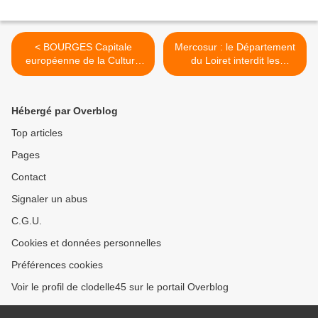
< BOURGES Capitale
Mercosur : le Département
européenne de la Culture
du Loiret interdit les
2028 : des festivités ont
produits d’Amérique du Sud
célébré les 2 ans de
pour sa restauration
l’annonce le 13 décembre
scolaire >
Hébergé par Overblog
dernier
Top articles
Pages
Contact
Signaler un abus
C.G.U.
Cookies et données personnelles
Préférences cookies
Voir le profil de clodelle45 sur le portail Overblog