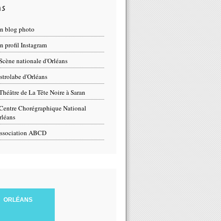
ns
n blog photo
 profil Instagram
Scène nationale d'Orléans
strolabe d'Orléans
Théâtre de La Tête Noire à Saran
Centre Chorégraphique National
rléans
ssociation ABCD