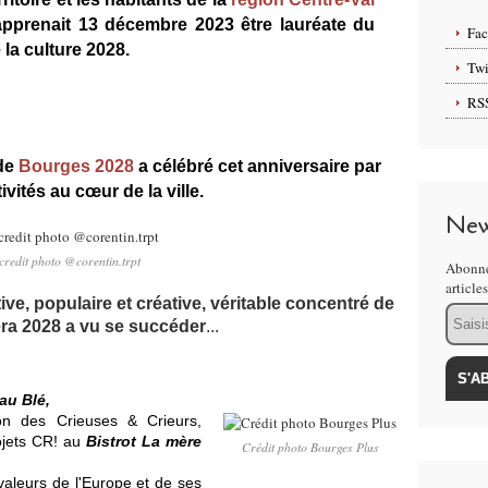
 apprenait 13 décembre 2023 être lauréate du
Fa
 la culture 2028.
Twi
RS
 de
Bourges 2028
a célébré cet anniversaire par
ivités au cœur de la ville.
New
credit photo @corentin.trpt
Abonne
article
tive, populaire et créative, véritable concentré de
Email
ra 2028 a vu se succéder
...
 au Blé,
on des Crieuses & Crieurs,
rojets CR! au
Bistrot La mère
Crédit photo Bourges Plus
 valeurs de l'Europe et de ses