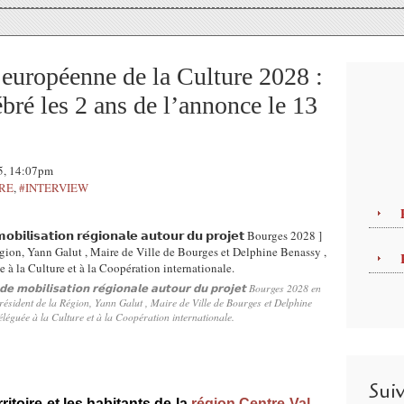
ropéenne de la Culture 2028 :
ébré les 2 ans de l’annonce le 13
25, 14:07pm
TRE
,
#INTERVIEW
𝗱𝗲 𝗺𝗼𝗯𝗶𝗹𝗶𝘀𝗮𝘁𝗶𝗼𝗻 𝗿𝗲́𝗴𝗶𝗼𝗻𝗮𝗹𝗲 𝗮𝘂𝘁𝗼𝘂𝗿 𝗱𝘂 𝗽𝗿𝗼𝗷𝗲𝘁 Bourges 2028 en
sident de la Région, Yann Galut , Maire de Ville de Bourges et Delphine
éléguée à la Culture et à la Coopération internationale.
Sui
itoire et les habitants de la
région Centre-Val