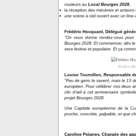
couleurs au
Local Bourges 2028
,
la réception des mécènes et acteurs 
une
scène à ciel ouvert
avec un line-
Frédéric Hocquard, Délégué génér
"On vous donne rendez-vous pour s
Bourges 2028. Et commencer, dès le 13
sera festive et populaire. Et ça com
Frédéric Ho
Louise Tournillon, Responsable de
"Peu de gens le savent, mais le 13 d
européen. Pour célébrer nos deux ans
clin d’œil à cet anniversaire symbo
projet Bourges 2028.
Une Capitale européenne de la Cult
proche, concrète, palpable, et que cha
Caroline Peigney, Chargée des app