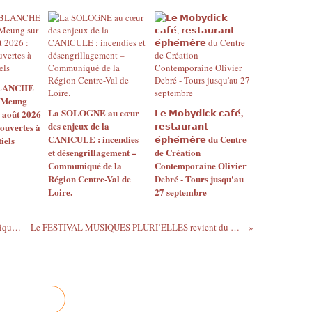
BLANCHE
 Meung
La SOLOGNE au cœur
𝗟𝗲 𝗠𝗼𝗯𝘆𝗱𝗶𝗰𝗸 𝗰𝗮𝗳𝗲́,
2 août 2026
des enjeux de la
𝗿𝗲𝘀𝘁𝗮𝘂𝗿𝗮𝗻𝘁
 ouvertes à
CANICULE : incendies
𝗲́𝗽𝗵𝗲́𝗺𝗲̀𝗿𝗲 du Centre
iels
et désengrillagement –
de Création
Communiqué de la
Contemporaine Olivier
Région Centre-Val de
Debré - Tours jusqu'au
Loire.
27 septembre
Concert de Noël de l’Orchestre Symphonique d’Orléans les 20 et 21 décembre – Salle de l’Institut à Orléans
Le FESTIVAL MUSIQUES PLURI’ELLES revient du 21 AU 25 JANVIER salle de l’Institut et au Musée des Beaux-arts d’ Orléans