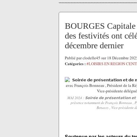
BOURGES Capitale eu
des festivités ont cél
décembre dernier
Publié par clodelle45 sur 18 Décembre 20
Catégories :
#LOISIRS EN REGION CEN
MAI 2024 : 𝗦𝗼𝗶𝗿𝗲́𝗲 𝗱𝗲 𝗽𝗿𝗲́𝘀𝗲𝗻𝘁𝗮𝘁𝗶𝗼𝗻 𝗲𝘁 
présence notamment de François Bonneau , Pré
Benassy , Vice-présidente d
Soutenue par les acteurs du terr