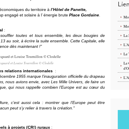
Lie
économiques du territoire à
l’
Hôtel de Panette,
up engagé et solaire à l’ énergie brute
Place Gordaine
.
Mo
Mon
al
:
La 
ouffler toutes et tous ensemble, les deux bougies de
 au soir, à écrire la suite ensemble. Cette Capitale, elle
L'A
mence dès maintenant !"
Le 
Le 
cquard et Louise Tournillon © Clodelle
d'O
s relations internationales
:
écembre 1955 marque l’inauguration officielle du drapeau
L'A
, nous avions envie, avec Les Mille Univers, de faire un
lique, qui nous rappelle combien l’Europe est au cœur du
ure, c’est aussi cela : montrer que l’Europe peut être
cun peut s’y relier à travers la création."
els à projets (CR!) ruraux
: