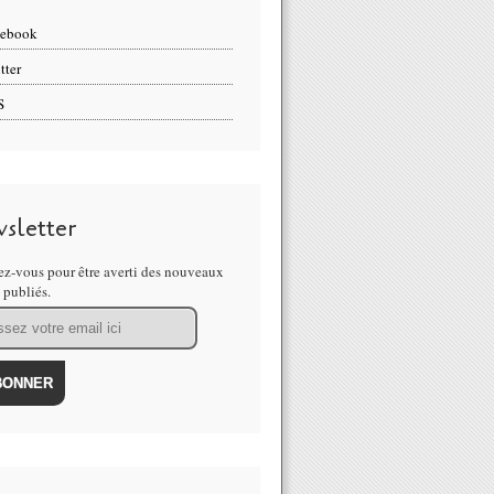
cebook
tter
S
sletter
z-vous pour être averti des nouveaux
s publiés.