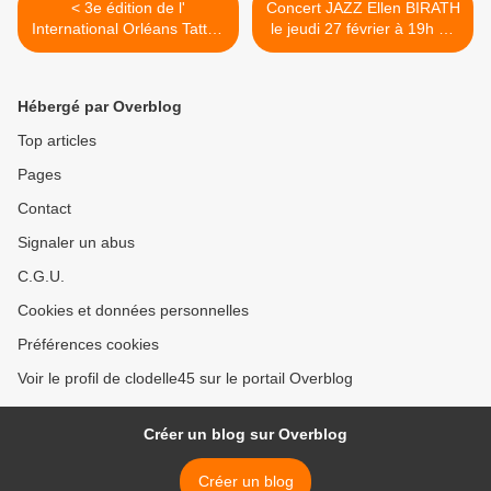
< 3e édition de l'
Concert JAZZ Ellen BIRATH
International Orléans Tattoo
le jeudi 27 février à 19h au
Show - 28 février, 1er et 2
Mercure Orléans Centre
mars 2025 à CO’Met Parc
Bords de Loire. Entrée libre
des expositions
>
Hébergé par Overblog
Top articles
Pages
Contact
Signaler un abus
C.G.U.
Cookies et données personnelles
Préférences cookies
Voir le profil de clodelle45 sur le portail Overblog
Créer un blog sur Overblog
Créer un blog