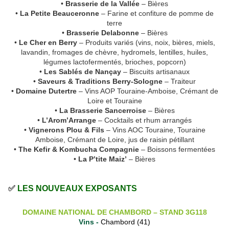
•
Brasserie de la Vallée
– Bières
•
La Petite Beauceronne
– Farine et confiture de pomme de
terre
•
Brasserie Delabonne
– Bières
•
Le Cher en Berry
– Produits variés (vins, noix, bières, miels,
lavandin, fromages de chèvre, hydromels, lentilles, huiles,
légumes lactofermentés, brioches, popcorn)
•
Les Sablés de Nançay
– Biscuits artisanaux
•
Saveurs & Traditions Berry-Sologne
– Traiteur
•
Domaine Dutertre
– Vins AOP Touraine-Amboise, Crémant de
Loire et Touraine
•
La Brasserie Sancerroise
– Bières
•
L’Arom’Arrange
– Cocktails et rhum arrangés
•
Vignerons Plou & Fils
– Vins AOC Touraine, Touraine
Amboise, Crémant de Loire, jus de raisin pétillant
•
The Kefir & Kombucha Compagnie
– Boissons fermentées
•
La P’tite Maiz’
– Bières
✅
LES NOUVEAUX EXPOSANTS
DOMAINE NATIONAL DE CHAMBORD – STAND 3G118
Vins -
Chambord (41)