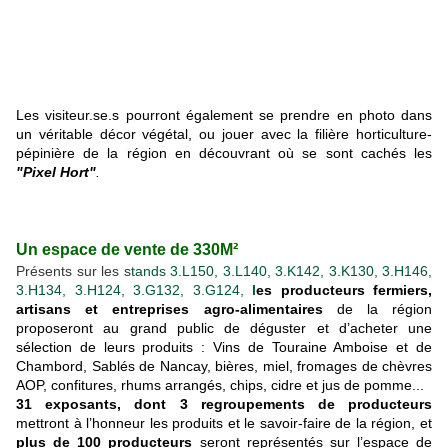
Les visiteur.se.s pourront également se prendre en photo dans
un véritable décor végétal, ou jouer avec la filière horticulture-
pépinière de la région en découvrant où se sont cachés les
"Pixel Hort"
.
Un espace de vente de 330M²
Présents sur les s
tands 3.L150, 3.L140, 3.K142, 3.K130, 3.H146,
3.H134, 3.H124,
3.G132, 3.G124,
l
es producteurs fermiers,
artisans et entreprises agro-alimentaires
de la
région
proposeront au grand public de déguster et d’acheter une
sélection
de leurs produits : Vins de Touraine Amboise et de
Chambord, Sablés de
Nancay, bières, miel, fromages de chèvres
AOP, confitures, rhums arrangés,
chips, cidre et jus de pomme...
31 exposants, dont 3 regroupements de producteurs
mettront à l’honneur les produits et le savoir-faire de la région, et
plus de 100 producteurs
seront représentés sur l’espace de