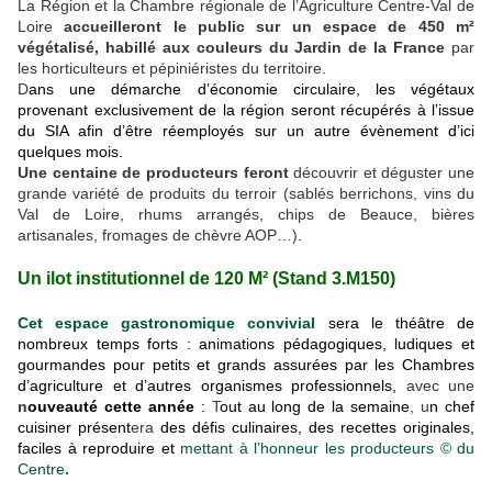
La Région et la Chambre régionale de l’Agriculture Centre-Val de
Loire
accueilleront le public sur un espace de 450 m²
végétalisé, habillé aux couleurs du Jardin de la France
par
les horticulteurs et pépiniéristes du territoire.
D
ans une démarche d’économie circulaire, les végétaux
provenant exclusivement de la région seront récupérés à l’issue
du SIA afin d’être réemployés sur un autre évènement d’ici
quelques mois.
Une centaine de producteurs feront
découvrir et déguster une
grande variété de produits du terroir (sablés berrichons, vins du
Val de Loire, rhums arrangés, chips de Beauce, bières
artisanales, fromages de chèvre AOP…).
Un ilot institutionnel de 120 M² (Stand 3.M150)
Cet espace gastronomique convivial
sera le théâtre de
nombreux temps forts : animations pédagogiques, ludiques et
gourmandes pour petits et grands assurées par les Chambres
d’agriculture et d’autres organismes
professionnels,
avec une
n
ouveauté cette année
:
T
out au long de la semaine
, u
n chef
cuisiner présent
era
des défis culinaires, des recettes originales,
faciles à reproduire et
mettant à l’honneur les producteurs © du
Centre
.