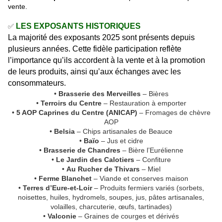
vente.
LES EXPOSANTS HISTORIQUES
✅
La majorité des exposants 2025 sont présents depuis
plusieurs années. Cette fidèle participation reflète
l’importance qu’ils accordent à la vente et à la promotion
de leurs produits, ainsi qu’aux échanges avec les
consommateurs.
•
Brasserie des Merveilles
– Bières
•
Terroirs du Centre
– Restauration à emporter
•
5 AOP Caprines du Centre (ANICAP)
– Fromages de chèvre
AOP
•
Belsia
– Chips artisanales de Beauce
•
Baïo
– Jus et cidre
•
Brasserie de Chandres
– Bière l’Eurélienne
•
Le Jardin des Calotiers
– Confiture
•
Au Rucher de Thivars
– Miel
•
Ferme Blanchet
– Viande et conserves maison
•
Terres d’Eure-et-Loir
– Produits fermiers variés (sorbets,
noisettes, huiles, hydromels, soupes, jus, pâtes artisanales,
volailles, charcuterie, œufs, tartinades)
•
Valconie
– Graines de courges et dérivés