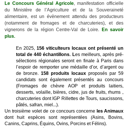
Le Concours Général Agricole
, manifestation officielle
du Ministère de l’Agriculture et de la Souveraineté
alimentaire, est un évènement attendu des producteurs
(notamment de fromages et de charcuteries), et des
vignerons de la région Centre-Val de Loire.
En savoir
plus.
En 2025,
156 viticulteurs locaux ont présenté un
total de 440 échantillons. L
es meilleurs, après pré-
sélections régionales seront en
finale à Paris dans
l’espoir de remporter une médaille d’or, d’argent ou
de bronze.
158 produits locaux
proposés par 59
candidats
sont également présentés au concours
(Fromages de chèvre
AOP et produits laitiers,
desserts, volaille, bières, cidre,
jus de fruits, rhums ,
charcuteries dont IGP Rillettes de Tours, saucissons,
pâtés, safran, miel...).
Un troisième volet de
ce concours concerne
les Animaux
dont h
uit
espèces sont représentées
(
Asins, Bovins,
Canins, Caprins, Équins, Ovins, Porcins et Félins)
.