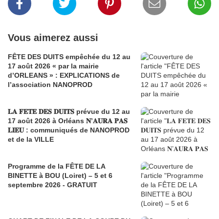
Vous aimerez aussi
FÊTE DES DUITS empêchée du 12 au
17 août 2026 « par la mairie
d’ORLEANS » : EXPLICATIONS de
l’association NANOPROD
𝐋𝐀 𝐅𝐄𝐓𝐄 𝐃𝐄𝐒 𝐃𝐔𝐈𝐓𝐒 prévue du 12 au
17 août 2026 à Orléans 𝐍’𝐀𝐔𝐑𝐀 𝐏𝐀𝐒
𝐋𝐈𝐄𝐔 : communiqués de NANOPROD
et de la VILLE
Programme de la FÊTE DE LA
BINETTE à BOU (Loiret) – 5 et 6
septembre 2026 - GRATUIT