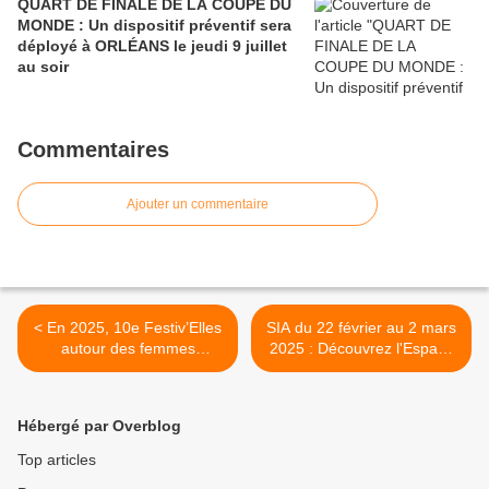
QUART DE FINALE DE LA COUPE DU
MONDE : Un dispositif préventif sera
déployé à ORLÉANS le jeudi 9 juillet
au soir
Commentaires
Ajouter un commentaire
< En 2025, 10e Festiv’Elles
SIA du 22 février au 2 mars
autour des femmes
2025 : Découvrez l'Espace
scientifiques : le
Région Centre-Val de Loire
programme !
inauguré le 25 février >
Hébergé par Overblog
Top articles