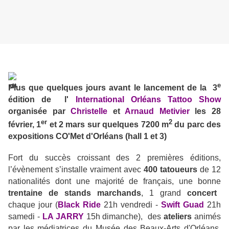
e
Plus que quelques jours avant le lancement de la 3
édition de l'
International Orléans Tattoo Show
organisée par
Christelle
et
Arnaud Metivier
les 28
er
2
février, 1
et 2 mars sur quelques 7200 m
du parc des
expositions CO'Met d'Orléans (hall 1 et 3)
Fort du succès croissant des 2 premières éditions,
l’évènement s’installe vraiment avec
400 tatoueurs
de 12
nationalités dont une majorité de français, une bonne
trentaine de stands marchands
,
1 grand
concert
chaque jour (
Black Ride
21h vendredi
-
Swift Guad
21h
samedi -
LA JARRY
15h dimanche), des
ateliers
animés
par les médiatrices du
Musée des Beaux-Arts d'Orléans,