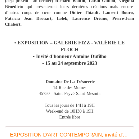
(déjà présent l’an dernier)
Richard Boutin, Loran Guillot, Virginia
Bénédicto
qui présenteront leurs dernières créations mais encore
d’autres coups de cœur comme
Didier Thiault, Laurent Bouro,
Patricia Jean Drouart, Lolek, Laurence Dréano, Pierre-Jean
Chabert.
• EXPOSITION – GALERIE FIZZ
-
VALÉRIE LE
FLOCH
• Invité d’honneur Antoine Dufilho
• 15 au 24 septembre 2023
Domaine De La Trésorerie
14 Rue des Moines
45750 - Saint-Pryvé-Saint-Mesmin
Tous les jours de 14H à 19H
Week-end de 10H30 à 19H
Entrée libre
EXPOSITION D'ART CONTEMPORAIN, invité d'honneur Richard ORLINSKI - 30 avril au 8 mai 2022 - St-Pryvé-St-Mesmin - VIVRE AUTREMENT VOS LOISIRS avec Clodelle