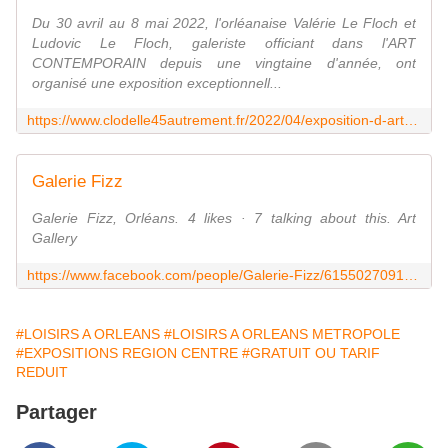
Du 30 avril au 8 mai 2022, l'orléanaise Valérie Le Floch et
Ludovic Le Floch, galeriste officiant dans l'ART
CONTEMPORAIN depuis une vingtaine d'année, ont
organisé une exposition exceptionnell...
https://www.clodelle45autrement.fr/2022/04/exposition-d-art-contemporain-invite-d-honneur-richard-orlinski-30-avril-au-8-mai-2022-st-pryve-st-mesmin.html
Galerie Fizz
Galerie Fizz, Orléans. 4 likes · 7 talking about this. Art
Gallery
https://www.facebook.com/people/Galerie-Fizz/61550270917057/
#LOISIRS A ORLEANS
#LOISIRS A ORLEANS METROPOLE
#EXPOSITIONS REGION CENTRE
#GRATUIT OU TARIF
REDUIT
Partager