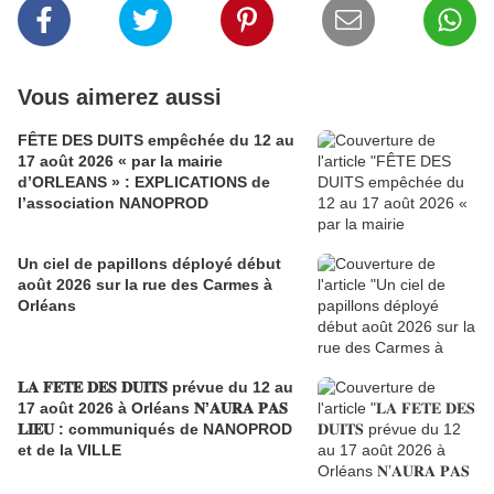
Vous aimerez aussi
FÊTE DES DUITS empêchée du 12 au
17 août 2026 « par la mairie
d’ORLEANS » : EXPLICATIONS de
l’association NANOPROD
Un ciel de papillons déployé début
août 2026 sur la rue des Carmes à
Orléans
𝐋𝐀 𝐅𝐄𝐓𝐄 𝐃𝐄𝐒 𝐃𝐔𝐈𝐓𝐒 prévue du 12 au
17 août 2026 à Orléans 𝐍’𝐀𝐔𝐑𝐀 𝐏𝐀𝐒
𝐋𝐈𝐄𝐔 : communiqués de NANOPROD
et de la VILLE