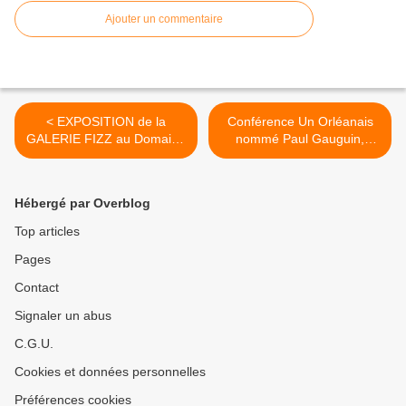
Ajouter un commentaire
< EXPOSITION de la
Conférence Un Orléanais
GALERIE FIZZ au Domaine
nommé Paul Gauguin,
De La Tresorerie St Pryvé
enfant de Saint-Marceau
St Mesmin - Invité
par Christian Jamet - 12
d’honneur Antoine Dufilho -
septembre 2023 >
Hébergé par Overblog
15 au 24 septembre 2023
Top articles
Pages
Contact
Signaler un abus
C.G.U.
Cookies et données personnelles
Préférences cookies