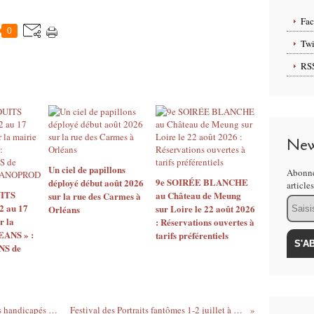
Fa
0
Twi
RS
New
Un ciel de papillons
Abonne
9e SOIRÉE BLANCHE
déployé début août 2026
article
ITS
au Château de Meung
sur la rue des Carmes à
Email
2 au 17
sur Loire le 22 août 2026
Orléans
r la
: Réservations ouvertes à
EANS » :
tarifs préférentiels
S de
ACCUEILLIR les déficients visuels et des handicapés dans les restaurants et hôtels, un livre témoignage publié par SPEAK YOU
Festival des Portraits fantômes 1-2 juillet à Orléans – CCNO sur une proposition de Mickaël Phelippeau