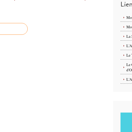
Lie
Mo
Mon
La 
L'A
Le 
Le 
d'O
L'A