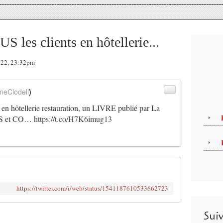
es clients en hôtellerie...
2022, 23:32pm
neClodell
)
 hôtellerie restauration, un LIVRE publié par La
NS et CO…
https://t.co/H7K6imug13
https://twitter.com/i/web/status/1541187610533662723
Sui