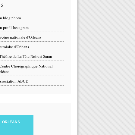
ns
n blog photo
 profil Instagram
Scène nationale d'Orléans
strolabe d'Orléans
Théâtre de La Tête Noire à Saran
Centre Chorégraphique National
rléans
ssociation ABCD