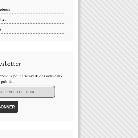
cebook
tter
S
sletter
z-vous pour être averti des nouveaux
s publiés.