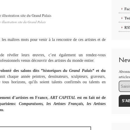
Fa
Twi
 illustration site du Grand Palais
RS
 les maîtres mots pour venir à la rencontre de ces artistes et de
s
de révéler leurs œuvres, c’est également un rendez-vous
New
rofessionnels venus découvrir des artistes du monde entier.
ʺ
ʺ
volonté des salons dits
historiques du Grand Palais
et du
Abonne
article
nit chaque année peintres, dessinateurs, sculpteurs, graveurs,
e tous horizons, qu'ils soient talents confirmés ou talents en
Email
pement d’artistes en France,
ART CAPITAL
est en fait né de
parisiens:
Comparaisons, les Artistes Français, les Artistes
au.