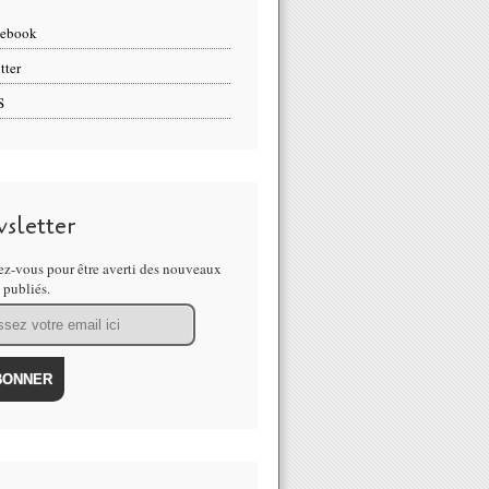
cebook
tter
S
sletter
z-vous pour être averti des nouveaux
s publiés.