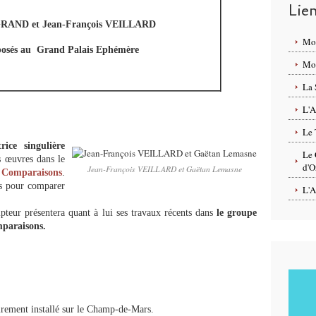
Lie
GRAND et Jean-François VEILLARD
Mo
xposés au Grand Palais Ephémère
Mon
La 
L'A
Le 
trice singulière
Le 
 œuvres dans le
d'O
Jean-François VEILLARD et Gaëtan Lemasne
 Comparaisons
.
s pour comparer
L'A
pteur présentera quant à lui ses travaux récents dans
le groupe
mparaisons.
rement installé sur le Champ-de-Mars.