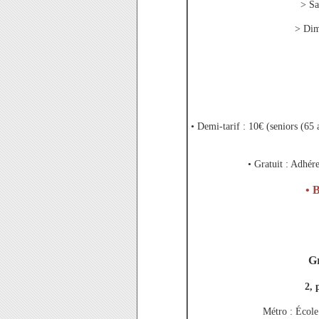
> Sa
> Dim
• Demi-tarif : 10€ (seniors (65 
• Gratuit : Adhé
• B
Gr
2, 
Métro : École