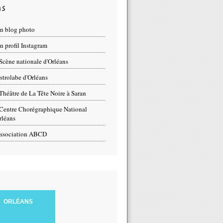
ns
n blog photo
 profil Instagram
Scène nationale d'Orléans
strolabe d'Orléans
Théâtre de La Tête Noire à Saran
Centre Chorégraphique National
rléans
ssociation ABCD