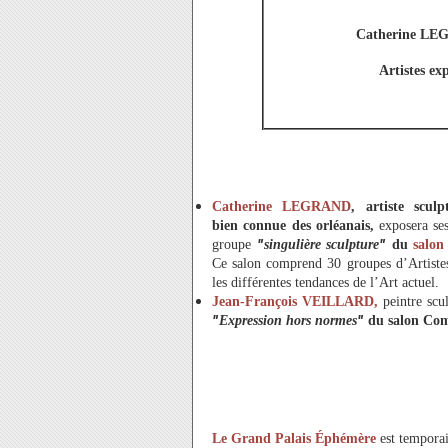
Catherine LE
Artistes e
Catherine LEGRAND
, artiste sculp
bien connue des orléanais,
exposera ses
ʺ
ʺ
groupe
singulière sculpture
du
salon
Ce salon comprend 30 groupes d’Artiste
les différentes tendances de l’Art actuel.
Jean-François VEILLARD,
peintre scul
ʺ
ʺ
Expression hors normes
du salon Co
Le Grand Palais Éphémère
est temporai