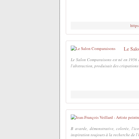
http
Le Sal
Le Salon Comparaisons est né en 1956 al
l'abstraction, produisait des crispations 
B avarde, démonstrative, colorée, l'ic
inspiration toujours à la recherche de l'