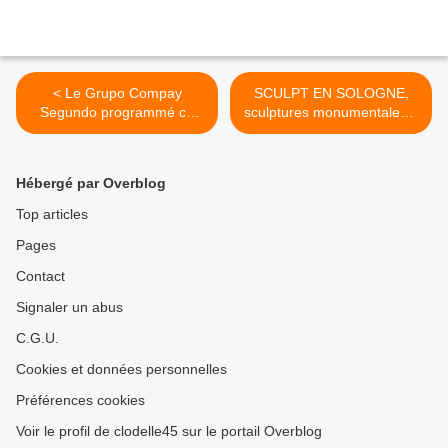
< Le Grupo Compay
SCULPT EN SOLOGNE,
Segundo programmé ce
sculptures monumentales à
vendredi 3...
Chaumont-sur-Tharonne,
Millançay, La Ferté-
Beauharnais - 4 au 19
Hébergé par Overblog
septembre 2021 >
Top articles
Pages
Contact
Signaler un abus
C.G.U.
Cookies et données personnelles
Préférences cookies
Voir le profil de clodelle45 sur le portail Overblog