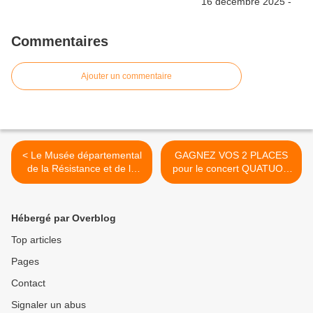
Commentaires
Ajouter un commentaire
< Le Musée départemental
GAGNEZ VOS 2 PLACES
de la Résistance et de la
pour le concert QUATUOR
Déportation de Lorris ouvre
DIOTIMA à la Scène
le 1er juin : conférence,
nationale d’Orléans Mardi
tablette tactile et livre jeu
1er juin à 19 heures >
Hébergé par Overblog
pour les jeunes
Top articles
Pages
Contact
Signaler un abus