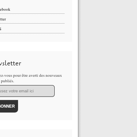
cebook
tter
S
sletter
z-vous pour être averti des nouveaux
s publiés.