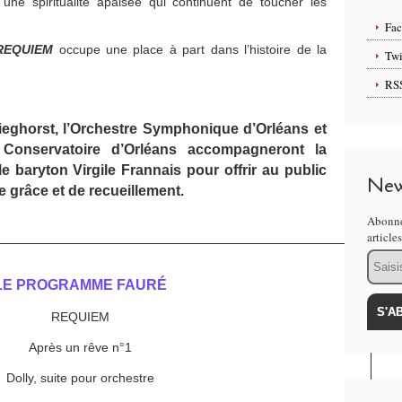
une spiritualité apaisée qui continuent de toucher les
Fa
REQUIEM
occupe une place à part dans l’histoire de la
Twi
RS
tieghorst, l’Orchestre Symphonique d’Orléans et
onservatoire d’Orléans accompagneront la
 baryton Virgile Frannais pour offrir au public
New
 grâce et de recueillement.
Abonne
article
Email
LE PROGRAMME FAURÉ
REQUIEM
Après un rêve n°1
Dolly, suite pour orchestre