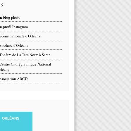
ns
n blog photo
 profil Instagram
Scène nationale d'Orléans
strolabe d'Orléans
Théâtre de La Tête Noire à Saran
Centre Chorégraphique National
rléans
ssociation ABCD