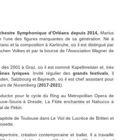
rchestre Symphonique d’Orléans depuis 2014,
Marius
 l’une des figures marquantes de sa génération. Né à
piano et la composition à Karlsruhe, où il est distingué par
schen Volkes et par la bourse de l’Association Wagner de
 dès 2001 à Graz, où il est nommé Kapellmeister et, très
ènes lyriques
. Invité régulier des
grands festivals
, il
n, Salzbourg et Bayreuth, où il est chef assistant pour
eurs de Nuremberg (
2017-2021
).
onductor pour le cycle du Ring au Metropolitan Opera de
auve-Souris à Dresde, La Flûte enchantée et Nabucco à
al de Pékin.
apitole de Toulouse dans Le Viol de Lucrèce de Britten et
isette.
épertoire, création contemporaine et ballet. Il a travaillé