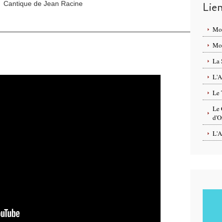
Cantique de Jean Racine
Lie
Mo
Mon
La 
L'A
Le 
Le 
d'O
L'A