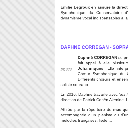
Emilie Legroux en assure la direc
Symphonique du Conservatoire d'
dynamisme vocal indispensables à la 
DAPHNE CORREGAN - SOPR
Daphné CORREGAN
se pr
fait appel à elle plusi
Johanniques
. Elle inte
DR OSO
Chœur Symphonique du Con
Différents chœurs et ensem
soliste soprano.
En 2016, Daphne travaille avec
"les 
direction de Patrick Cohën Akenine. L
Attirée par le répertoire de
musiqu
accompagnée d'un pianiste ou d'u
mélodies françaises, lieder...