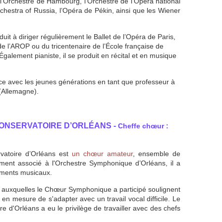
l’Orchestre de Hambourg, l’Orchestre de l’Opéra national
rchestra of Russia, l’Opéra de Pékin, ainsi que les Wiener
duit à diriger régulièrement le Ballet de l’Opéra de Paris,
 l’AROP ou du tricentenaire de l’École française de
Également pianiste, il se produit en récital et en musique
ce avec les jeunes générations en tant que professeur à
(Allemagne).
ONSERVATOIRE D’ORLÉANS -
Cheffe chœur :
atoire d’Orléans est
un chœur amateur
, ensemble de
ment associé à l'Orchestre Symphonique d’Orléans, il a
ements musicaux.
s
auxquelles le Chœur Symphonique a participé soulignent
 en mesure de s'adapter avec un travail vocal difficile. Le
d'Orléans a eu le privilège de travailler avec des chefs