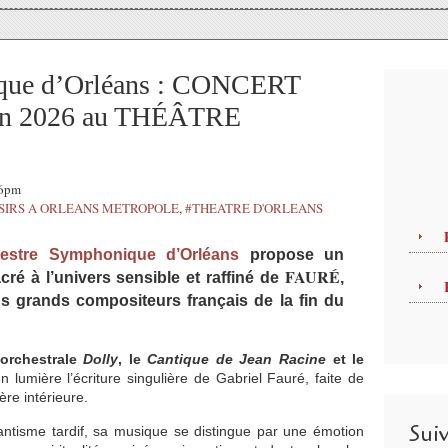
que d’Orléans : CONCERT
uin 2026 au THÉÂTRE
56pm
SIRS A ORLEANS METROPOLE
,
#THEATRE D'ORLEANS
hestre Symphonique d’Orléans
propose un
FAURÉ
é à l’univers sensible et raffiné de
,
s grands compositeurs français de la fin du
 orchestrale
Dolly
, le
Cantique de Jean Racine
et le
n lumière l’écriture singulière de Gabriel Fauré, faite de
ère intérieure.
Sui
ntisme tardif, sa musique se distingue par une émotion