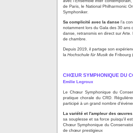
avec l’Ensemble inter contemporain, 
de Paris, le National Philharmonic O
Symphoniker.
Sa complicité avec la danse
l’a con
notamment lors du Gala des 30 ans de
danse, retransmis en direct sur Arte. 
de chambre.
Depuis 2019, il partage son expérien
la
Hochschule für Musik
de Fribourg 
CHŒUR SYMPHONIQUE DU C
Emilie Legroux
Le Chœur Symphonique du Conserv
pratique chorale du CRD. Régulière
participé à un grand nombre d'évén
La variété et l'ampleur des œuvre
sa souplesse et sa force puisqu'il est
Chœur Symphonique du Conservatoire 
de chœur prestigieux