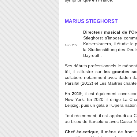
symphonique en France.
MARIUS STIEGHORST
Directeur musical de l’O
Stieghorst s’impose comme
Kaiserslautern, il étudie le 
DR OSO
la Studienstiftung des Deut
Bayreuth.
Ses débuts professionnels le mènent
tôt, il s’illustre sur
les grandes sc
collabore notamment avec Baden-Bade
Parsifal (2012) et Les Maîtres chant
En
2019
, il est également cover-c
New York. En 2020, il dirige La Ch
Leipzig, puis un gala à l’Opéra nation
Tout récemment, il est applaudi au C
au Liceu de Barcelone avec Casse-No
Chef éclectique,
il mène de front r