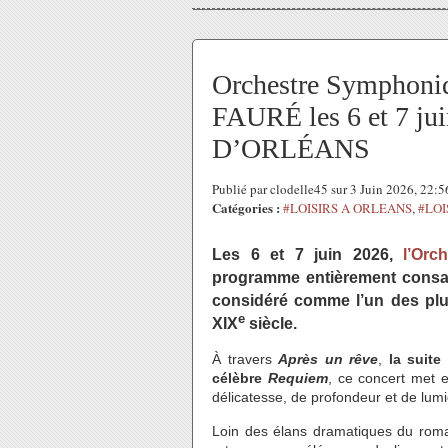
Orchestre Symphoni
FAURÉ les 6 et 7 j
D’ORLÉANS
Publié par clodelle45 sur 3 Juin 2026, 22:
Catégories :
#LOISIRS A ORLEANS
,
#LOI
Les 6 et 7 juin 2026,
l’Orc
programme entièrement consacr
considéré comme l’un des plu
e
XIX
siècle.
À travers
Après un rêve
,
la suite
célèbre
Requiem
, ce concert met e
délicatesse, de profondeur et de lumi
Loin des élans dramatiques du roma