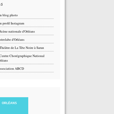
ns
n blog photo
 profil Instagram
Scène nationale d'Orléans
strolabe d'Orléans
Théâtre de La Tête Noire à Saran
Centre Chorégraphique National
rléans
ssociation ABCD