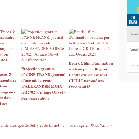
Beurk !, film d'animation
Projection gratuite
soutenu par la Région
races &
d’ANNE FRANK, journal
Centre-Val de Loire et
umentaire
d'une adolescente
CICLIC nommé aux
tsuo
d'ALEXANDRE MOIX
Oscars 2025
ng-sur-
le 27/02 - Alliage Olivet -
sation
Sur réservation
istes
COVID 19 : ANNULATION du 48e Festival de musique de Sully et du Loiret - Formule à l’étude pour septembre
Tournage en @RCValdeLoire 👀...