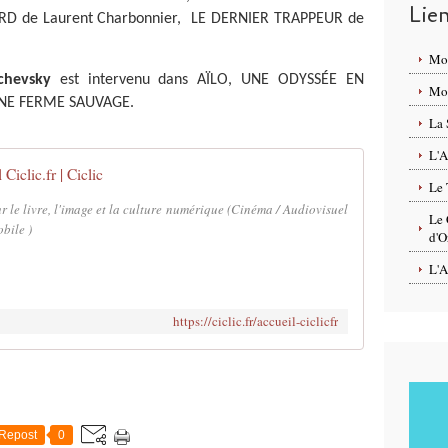
Lie
RD de Laurent Charbonnier, LE DERNIER TRAPPEUR de
Mo
chevsky
est intervenu dans AÏLO, UNE ODYSSÉE EN
Mon
UNE FERME SAUVAGE.
La 
L'A
Ciclic.fr | Ciclic
Le 
r le livre, l'image et la culture numérique (Cinéma / Audiovisuel
Le 
bile )
d'O
L'A
https://ciclic.fr/accueil-ciclicfr
Repost
0