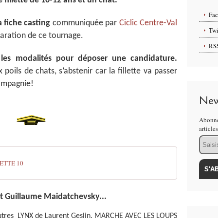
 fillette de 10-12 ans et un chat.
Fa
a fiche casting
communiquée par
Ciclic Centre-Val
Twi
aration de ce tournage.
RS
 les modalités pour déposer une candidature.
poils de chats, s’abstenir car la fillette va passer
compagnie!
New
Abonne
article
Email
ETTE 10
et Guillaume Maidatchevsky...
autres LYNX de Laurent Geslin, MARCHE AVEC LES LOUPS