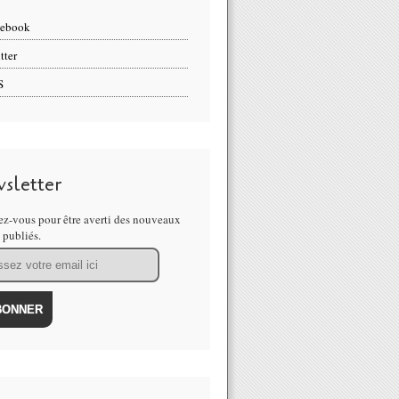
cebook
tter
S
sletter
z-vous pour être averti des nouveaux
s publiés.