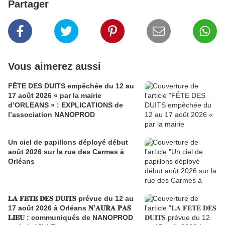
Partager
Vous aimerez aussi
FÊTE DES DUITS empêchée du 12 au
17 août 2026 « par la mairie
d’ORLEANS » : EXPLICATIONS de
l’association NANOPROD
Un ciel de papillons déployé début
août 2026 sur la rue des Carmes à
Orléans
𝐋𝐀 𝐅𝐄𝐓𝐄 𝐃𝐄𝐒 𝐃𝐔𝐈𝐓𝐒 prévue du 12 au
17 août 2026 à Orléans 𝐍’𝐀𝐔𝐑𝐀 𝐏𝐀𝐒
𝐋𝐈𝐄𝐔 : communiqués de NANOPROD