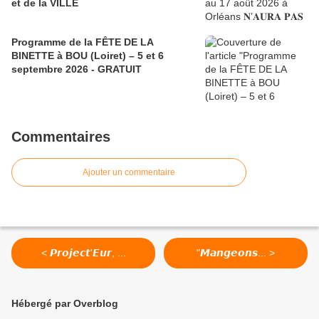
et de la VILLE
Programme de la FÊTE DE LA
BINETTE à BOU (Loiret) – 5 et 6
septembre 2026 - GRATUIT
Commentaires
Ajouter un commentaire
< 𝙋𝙧𝙤𝙟𝙚𝙘𝙩'𝙀𝙪𝙧, ...
"𝙈𝙖𝙣𝙜𝙚𝙤𝙣𝙨... >
Hébergé par Overblog