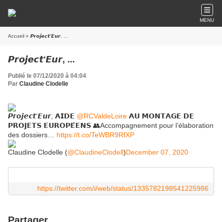
MENU
Accueil
» 𝙋𝙧𝙤𝙟𝙚𝙘𝙩'𝙀𝙪𝙧, ...
𝙋𝙧𝙤𝙟𝙚𝙘𝙩'𝙀𝙪𝙧, ...
Publié le 07/12/2020 à 04:04
Par
Claudine Clodelle
𝙋𝙧𝙤𝙟𝙚𝙘𝙩'𝙀𝙪𝙧, 𝗔𝗜𝗗𝗘
@RCValdeLoire
𝗔𝗨 𝗠𝗢𝗡𝗧𝗔𝗚𝗘 𝗗𝗘
𝗣𝗥𝗢𝗝𝗘𝗧𝗦 𝗘𝗨𝗥𝗢𝗣𝗘́𝗘𝗡𝗦 👥Accompagnement pour l’élaboration
des dossiers…
https://t.co/TeWBR9RfXP
Claudine Clodelle (
@ClaudineClodell
)
December 07, 2020
https://twitter.com/i/web/status/1335782198541225986
Partager