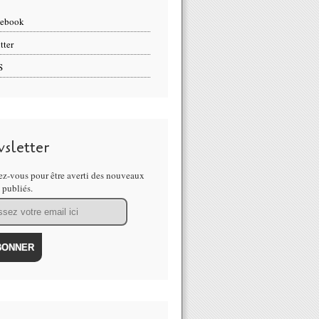
cebook
tter
S
sletter
z-vous pour être averti des nouveaux
s publiés.