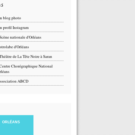
ns
n blog photo
 profil Instagram
Scène nationale d'Orléans
strolabe d'Orléans
Théâtre de La Tête Noire à Saran
Centre Chorégraphique National
rléans
ssociation ABCD