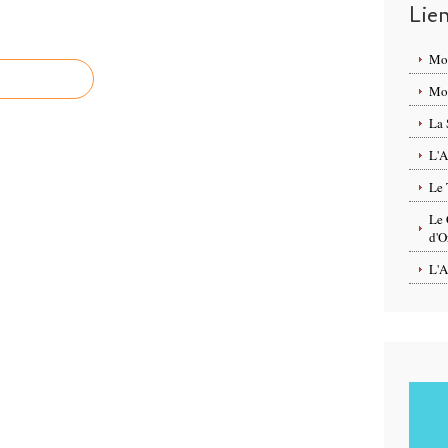
Lie
Mo
Mon
La 
L'A
Le 
Le 
d'O
L'A