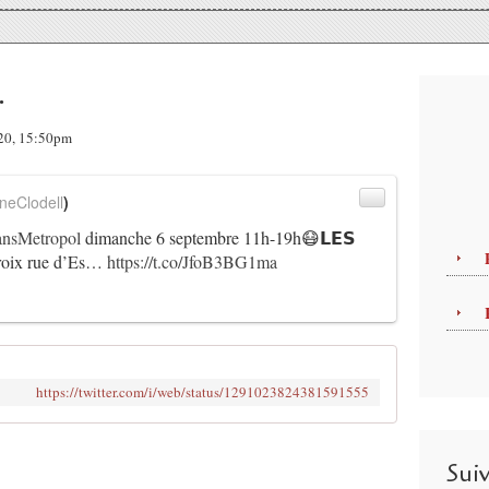
.
020, 15:50pm
neClodell
)
nsMetropol
dimanche 6 septembre 11h-19h😷𝗟𝗘𝗦
 Croix rue d’Es…
https://t.co/JfoB3BG1ma
https://twitter.com/i/web/status/1291023824381591555
Sui