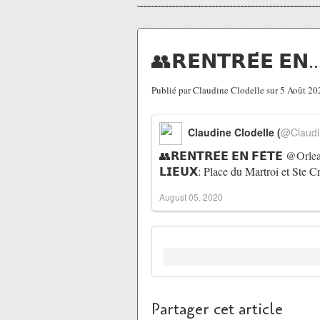
👥𝗥𝗘𝗡𝗧𝗥𝗘́𝗘 𝗘𝗡..
Publié par Claudine Clodelle sur 5 Août 2
Claudine Clodelle (
@Claudi
👥𝗥𝗘𝗡𝗧𝗥𝗘́𝗘 𝗘𝗡 𝗙𝗘̂𝗧𝗘
@Orlea
𝗟𝗜𝗘𝗨𝗫: Place du Martroi et Ste
August 05, 2020
Partager cet article