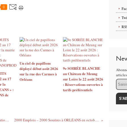
0
Fa
Twi
RS
New
Un ciel de papillons
9e SOIRÉE BLANCHE
déployé début août 2026
Abonne
ITS
au Château de Meung
sur la rue des Carmes à
article
2 au 17
sur Loire le 22 août 2026
Orléans
Email
r la
: Réservations ouvertes à
EANS » :
tarifs préférentiels
S de
RENTRÉE EN FÊTE: plus de 500 associations de tous types à ORLÉANS le dimanche 6 septembre
2000 Emplois – 2000 Sourires à ORLÉANS en octobre 2020: un SALON virtuel et des SALONS “Happy Quartier”