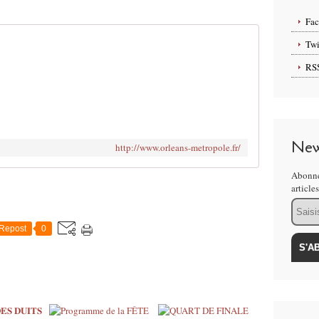
Fa
Twi
RS
New
http://www.orleans-metropole.fr/
Abonne
article
Email
Repost
0