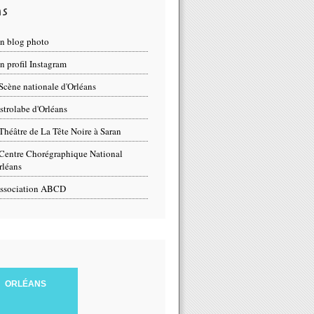
ns
n blog photo
 profil Instagram
Scène nationale d'Orléans
strolabe d'Orléans
Théâtre de La Tête Noire à Saran
Centre Chorégraphique National
rléans
ssociation ABCD