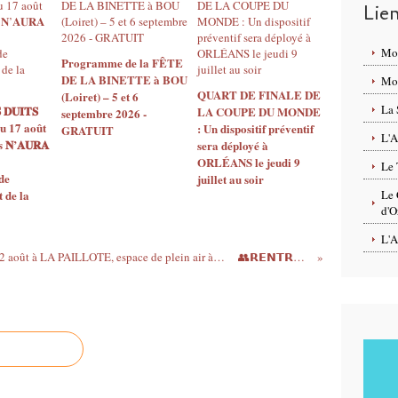
Lie
Mo
Programme de la FÊTE
DE LA BINETTE à BOU
Mon
QUART DE FINALE DE
(Loiret) – 5 et 6
La 
 𝐃𝐔𝐈𝐓𝐒
LA COUPE DU MONDE
septembre 2026 -
u 17 août
: Un dispositif préventif
GRATUIT
L'A
𝐍’𝐀𝐔𝐑𝐀
sera déployé à
ORLÉANS le jeudi 9
Le 
de
juillet au soir
de la
Le 
d'O
L'A
PROGRAMMATION culturelle du 6 au 12 août à LA PAILLOTE, espace de plein air à ORLÉANS MÉTROPOLE SUD
👥𝗥𝗘𝗡𝗧𝗥𝗘́𝗘 𝗘𝗡...