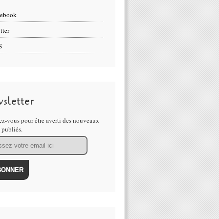
cebook
tter
S
sletter
z-vous pour être averti des nouveaux
s publiés.