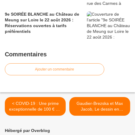
9e SOIRÉE BLANCHE au Château de
Meung sur Loire le 22 août 2026 :
Réservations ouvertes à tarifs
préférentiels
Commentaires
Ajouter un commentaire
< COVID-19 : Une prime
Gaudier-Brezska et Max
exceptionnelle de 100 € à 1
Jacob, Le dessin en
000 € versée à certain
couleurs au Musée des
agents de la Mairie
Beaux-Arts d’Orléans >
d’Orléans et d’Orléans
Hébergé par Overblog
Métropole