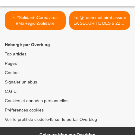
< #SolidariteCornavirus
Le @TourismeLoiret assure
#MaRégionSolidaire
LA SÉCURITÉ DES 5 225...
>
Hébergé par Overblog
Top articles
Pages
Contact
Signaler un abus
C.G.U.
Cookies et données personnelles
Préférences cookies
Voir le profil de clodelle45 sur le portail Overblog
Créer un blog sur Overblog