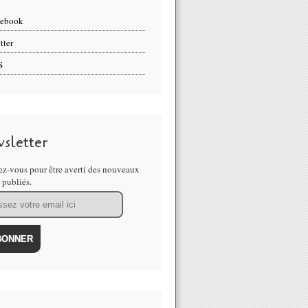
cebook
tter
S
sletter
z-vous pour être averti des nouveaux
s publiés.