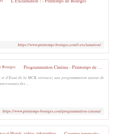
L'Exclamation ! - Printemps de Bourges
https://www.printemps-bourges.com/l-exclamation/
Programmation Cinéma - Printemps de Bourges
 et d'Essai de la MCB, retrouvez une programmation autour de
ntervenants des ...
https://www.printemps-bourges.com/programmation-cinema/
Courrier international - Actualités France et Monde, vidéos, infographies