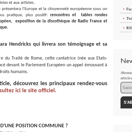
istes et aux artistes.
Fa
le présentera l’Europe et la citoyenneté européenne sous un
us pratique, plus positif:
rencontres et tables rondes
Twi
opéen, exposition de la discothèque de Radio France et
RS
ique.
bara Hendricks qui livrera son témoignage et sa
e du Traité de Rome, cette cantatrice (née aux Etats-
New
lancé devant le Parlement Européen un appel émouvant à
 droits humains.
Abonne
article
ticle, découvrez les principaux rendez-vous
Email
ultez ici le site officiel.
E D'UNE POSITION COMMUNE ?