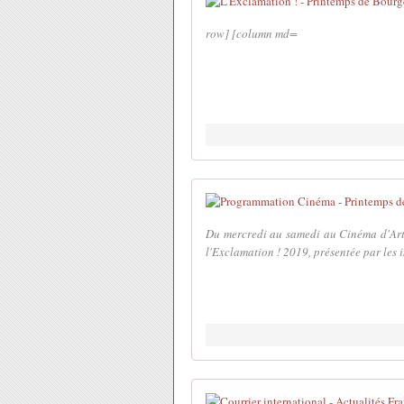
row] [column md=
Du mercredi au samedi au Cinéma d'Art
l'Exclamation ! 2019, présentée par les i