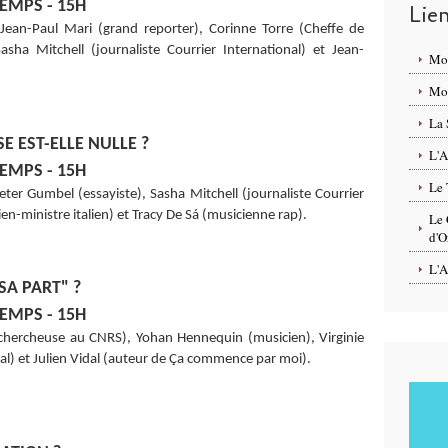
EMPS - 15H
Lie
ean-Paul Mari (grand reporter), Corinne Torre (Cheffe de
sha Mitchell (journaliste Courrier International) et Jean-
Mo
Mon
La 
E EST-ELLE NULLE ?
L'A
EMPS - 15H
Le 
er Gumbel (essayiste), Sasha Mitchell (journaliste Courrier
en-ministre italien) et Tracy De Sá (musicienne rap).
Le 
d'O
L'A
SA PART" ?
EMPS - 15H
chercheuse au CNRS), Yohan Hennequin (musicien), Virginie
nal) et Julien Vidal (auteur de Ça commence par moi).