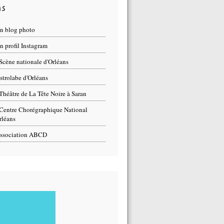
ns
n blog photo
 profil Instagram
Scène nationale d'Orléans
strolabe d'Orléans
Théâtre de La Tête Noire à Saran
Centre Chorégraphique National
rléans
ssociation ABCD