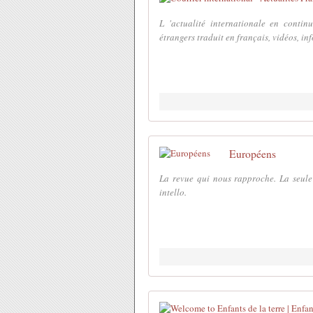
L 'actualité internationale en contin
étrangers traduit en français, vidéos, in
Européens
La revue qui nous rapproche. La seule r
intello.