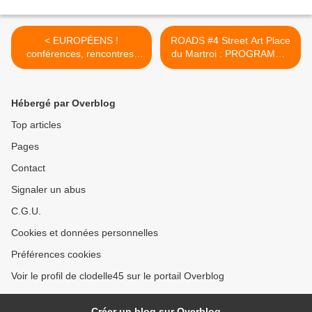
< EUROPÉENS !
ROADS #4 Street Art Place
conférences, rencontres,
du Martroi : PROGRAMME
exposition au PRINTEMPS
du 6 avril 2019 Place du
DE BOURGES CRÉDIT
Martroi de 11h00 à 19h00 >
MUTUEL 2019 - Invitée
Hébergé par Overblog
d'honneur Barbara
Hendricks
Top articles
Pages
Contact
Signaler un abus
C.G.U.
Cookies et données personnelles
Préférences cookies
Voir le profil de clodelle45 sur le portail Overblog
Créer un blog sur Overblog