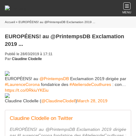
MENU
Accueil
» EUROPÉENS! au @PrintempsDB Exclamation 2019 ...
EUROPÉENS! au @PrintempsDB Exclamation
2019 ...
Publié le 28/03/2019 à 17:11
Par
Claudine Clodelle
EUROPÉENS! au
@PrintempsDB
Exclamation 2019 dirigée par
#LaurenceCorona
fondatrice des
#AteliersdeCouthures
: con…
https://t.co/0RkiuYKEiu
Claudine Clodelle (
@ClaudineClodell
)
March 28, 2019
Claudine Clodelle on Twitter
EUROPÉENS! au @PrintempsDB Exclamation 2019 dirigée
par #LaurenceCorona fondatrice des #AteliersdeCouthures :