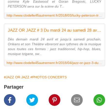
comme Kyle Eastwood et Goran Bregovic, LUCKY
PETERSON sera sur la scène du T...
http://www.clodelle45autrement.fr/2018/03/lucky-peterson-tribute-to-jimmy-smith-au-festival-jazz-or-jazz-orleans-le-vendredi-27-avril-2018.html
JAZZ OR JAZZ # 3 Du mardi 24 au samedi 28 avril 2018 : J- 1, ne manquez rien ! - VIVRE AUTREMENT VOS LOISIRS avec Clodelle
Dès demain mardi 24 avril et jusqu'à samedi prochain,
Orléans et son Théâtre vibreront aux rythmes de la musique
sous toutes ces formes : jazz traditionnel, hip-hop, blues,
musique tzigane, sw...
http://www.clodelle45autrement.fr/2018/04/jazz-or-jazz-3-du-mardi-24-au-samedi-28-avril-2018-j-1-ne-manquez-rien.html
#JAZZ OR JAZZ
#PHOTOS CONCERTS
Partager