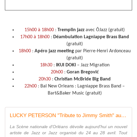
15h00 à 18h00
:
Tremplin jazz
avec ÔJazz (gratuit)
17h00 à 18h00
:
Déambulation Lagniappe Brass Band
(gratuit)
18h00
:
Apéro jazz meeting
par Pierre-Henri Ardonceau
(gratuit)
18h30
:
IKUI DOKI
– Jazz Migration
20h00
:
Goran Bregović
20h30
:
Christian McBride Big Band
22h00
: Bal New Orleans : Lagniappe Brass Band –
Bart&Baker Music (gratuit)
LUCKY PETERSON "Tribute to Jimmy Smith" au Festival JAZZ OR JAZZ ORLEANS le vendredi 27 avril 2018 - VIVRE AUTREMENT VOS LOISIRS avec Clodelle
La Scène nationale d'Orléans dévoile aujourd'hui un nouvel
artiste de Jazz or Jazz organisé du 24 au 28 avril. Tout