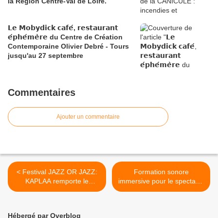
la Région Centre-Val de Loire.
𝗟𝗲 𝗠𝗼𝗯𝘆𝗱𝗶𝗰𝗸 𝗰𝗮𝗳𝗲́, 𝗿𝗲𝘀𝘁𝗮𝘂𝗿𝗮𝗻𝘁
𝗲́𝗽𝗵𝗲́𝗺𝗲̀𝗿𝗲 du Centre de Création
Contemporaine Olivier Debré - Tours
jusqu'au 27 septembre
Commentaires
Ajouter un commentaire
< Festival JAZZ OR JAZZ:
Formation sonore
KAPLAA remporte le
immersive pour le spectacle
TREMPLIN JAZZ ET
vivant du 6 au 17 mai 2019
MUSIQUES IMPROVISEES
à Orléans Métropole >
Hébergé par Overblog