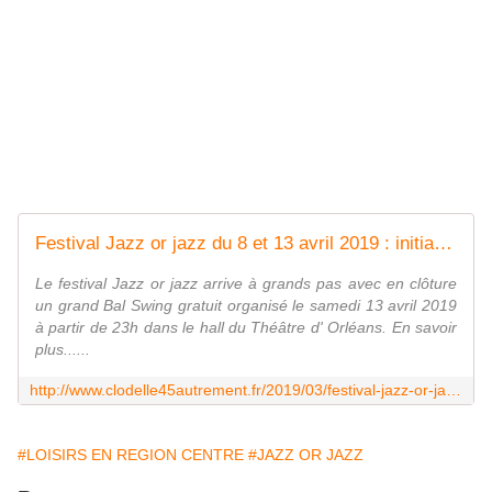
Festival Jazz or jazz du 8 et 13 avril 2019 : initiation gratuite au Lindy Hop, Jazz Roots et Charleston - VIVRE AUTREMENT VOS LOISIRS avec Clodelle
Le festival Jazz or jazz arrive à grands pas avec en clôture
un grand Bal Swing gratuit organisé le samedi 13 avril 2019
à partir de 23h dans le hall du Théâtre d' Orléans. En savoir
plus......
http://www.clodelle45autrement.fr/2019/03/festival-jazz-or-jazz-du-8-et-13-avril-2019-initiation-gratuite-au-lindy-hop-jazz-roots-et-charleston.html
#LOISIRS EN REGION CENTRE
#JAZZ OR JAZZ