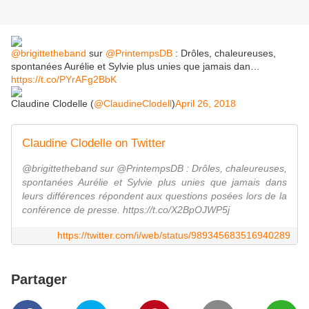
@brigittetheband
sur
@PrintempsDB
: Drôles, chaleureuses,
spontanées Aurélie et Sylvie plus unies que jamais dan…
https://t.co/PYrAFg2BbK
Claudine Clodelle (
@ClaudineClodell
)
April 26, 2018
Claudine Clodelle on Twitter
@brigittetheband sur @PrintempsDB : Drôles, chaleureuses,
spontanées Aurélie et Sylvie plus unies que jamais dans
leurs différences répondent aux questions posées lors de la
conférence de presse. https://t.co/X2BpOJWP5j
https://twitter.com/i/web/status/989345683516940289
Partager