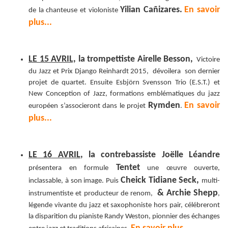
Yilian Cañizares.
En savoir
de la chanteuse et violoniste
plus...
LE 15 AVRIL,
la trompettiste Airelle Besson,
Victoire
du Jazz et Prix Django Reinhardt 2015, dévoilera son dernier
projet de quartet. Ensuite Esbjörn Svensson Trio (E.S.T.) et
New Conception of Jazz, formations emblématiques du jazz
Rymden
En savoir
européen s’associeront dans le projet
.
plus...
LE 16 AVRIL
, la contrebassiste Joëlle Léandre
Tentet
présentera en formule
une œuvre ouverte,
Cheick Tidiane Seck,
inclassable, à son image. Puis
multi-
& Archie Shepp
instrumentiste et producteur de renom,
,
légende vivante du jazz et saxophoniste hors pair, célébreront
la disparition du pianiste Randy Weston, pionnier des échanges