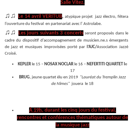
Salle Vitez.
♫♫
Le 14 avril VERITUB
,
atypique projet jazz électro, fêtera
l’ouverture du festival en partenariat avec l’ Astrolabe.
♫♫
Les jours suivants 3 concerts
seront proposés dans le
cadre du dispositif d’accompagnement de musicien.ne.s émergents
de jazz et musiques improvisées porté par
l’AJC/
Association Jazzé
Croisé.
KEPLER
le 15 –
NOSAX NOCLAR
le 16 –
NEFERTITI QUARTET l
e
17
BRUG
, jeune quartet élu en 2019
"Lauréat du Tremplin Jazz
de Nîmes"
jouera
le 18
À 19h,
durant les cinq jours du festival,
rencontres et conférences thématiques autour de
la musique jazz