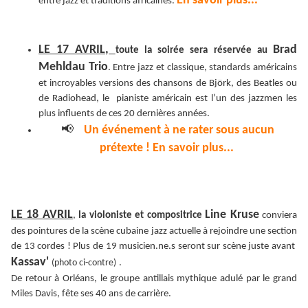
En savoir plus...
entre jazz et traditions africaines.
LE 17 AVRIL,
Brad
toute la soirée sera réservée au
Mehldau Trio
. Entre jazz et classique, standards américains
et incroyables versions des chansons de Björk, des Beatles ou
de Radiohead, le pianiste américain est l’un des jazzmen les
plus influents de ces 20 dernières années.
📢
Un événement à ne rater sous aucun
prétexte ! En savoir plus...
LE 18 AVRIL
Line Kruse
,
la violoniste et compositrice
conviera
des pointures de la scène cubaine jazz actuelle à rejoindre une section
de 13 cordes ! Plus de 19 musicien.ne.s seront sur scène juste avant
Kassav'
(photo ci-contre)
.
De retour à Orléans, le groupe antillais mythique adulé par le grand
Miles Davis, fête ses 40 ans de carrière.