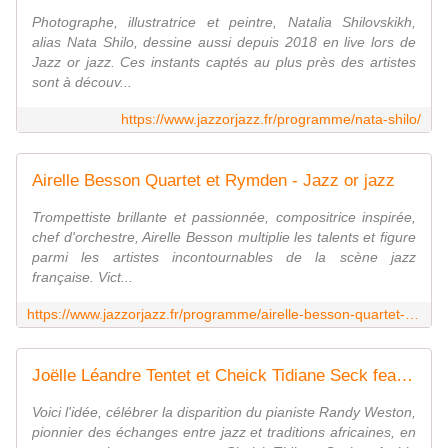
Photographe, illustratrice et peintre, Natalia Shilovskikh,
alias Nata Shilo, dessine aussi depuis 2018 en live lors de
Jazz or jazz. Ces instants captés au plus près des artistes
sont à découv...
https://www.jazzorjazz.fr/programme/nata-shilo/
Airelle Besson Quartet et Rymden - Jazz or jazz
Trompettiste brillante et passionnée, compositrice inspirée,
chef d'orchestre, Airelle Besson multiplie les talents et figure
parmi les artistes incontournables de la scène jazz
française. Vict...
https://www.jazzorjazz.fr/programme/airelle-besson-quartet-et-rymden/
Joëlle Léandre Tentet et Cheick Tidiane Seck feat. Archie Shepp - Jazz or jazz
Voici l'idée, célébrer la disparition du pianiste Randy Weston,
pionnier des échanges entre jazz et traditions africaines, en