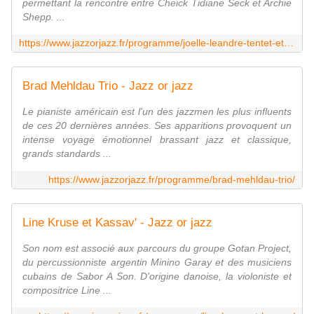
permettant la rencontre entre Cheick Tidiane Seck et Archie
Shepp. ...
https://www.jazzorjazz.fr/programme/joelle-leandre-tentet-et-cheick-tidiane-seck-feat-archie-shepp/
Brad Mehldau Trio - Jazz or jazz
Le pianiste américain est l'un des jazzmen les plus influents
de ces 20 dernières années. Ses apparitions provoquent un
intense voyage émotionnel brassant jazz et classique,
grands standards ...
https://www.jazzorjazz.fr/programme/brad-mehldau-trio/
Line Kruse et Kassav' - Jazz or jazz
Son nom est associé aux parcours du groupe Gotan Project,
du percussionniste argentin Minino Garay et des musiciens
cubains de Sabor A Son. D'origine danoise, la violoniste et
compositrice Line ...