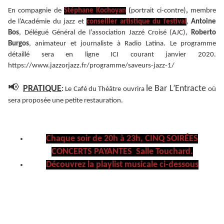
En compagnie de
Stéphane Kochoyan
(
portrait ci-contre)
,
membre
de l’Académie du jazz et
conseiller artistique du festival
,
Antoine
Bos
, Délégué Général de l’association Jazzé Croisé (AJC),
Roberto
Burgos
, animateur et journaliste à Radio Latina. Le programme
détaillé sera en ligne ICI courant janvier 2020.
https://www.jazzorjazz.fr/programme/saveurs-jazz-1/
📢
PRATIQUE
le Bar L’Entracte
:
Le Café du Théâtre ouvrira
où
sera proposée une petite restauration.
Chaque soir de 20h à 23h, CINQ SOIRÉES
CONCERTS PAYANTES Salle Touchard.
Découvrez la playlist musicale ci-dessous