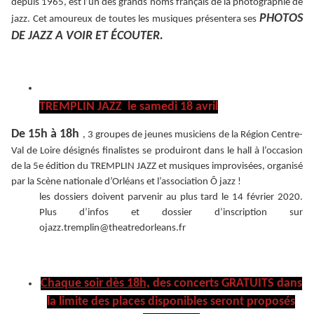
depuis 1965, est l’un des grands noms français de la photographie de
PHOTOS
jazz. Cet amoureux de toutes les musiques présentera ses
DE JAZZ A VOIR ET ÉCOUTER.
TREMPLIN JAZZ le samedi 18 avril
De 15h à 18h
, 3 groupes de jeunes musiciens de la Région Centre-
Val de Loire désignés finalistes se produiront dans le hall à l’occasion
de la 5e édition du TREMPLIN JAZZ et musiques improvisées, organisé
par la Scène nationale d’Orléans et l’association Ô jazz !
les dossiers doivent parvenir au plus tard le 14 février 2020.
Plus d’infos et dossier d’inscription sur
ojazz.tremplin@theatredorleans.fr
Chaque soir dès 18h,
des concerts GRATUITS dans
la limite des places disponibles seront proposés