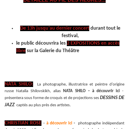
DÉTAILLÉ AU FIL DES HEURES...
De 13h jusqu’au dernier concert
durant tout le
festival,
le public découvrira les
2 EXPOSITIONS en accès
libre
sur la Galerie du Théâtre
NATA SHILO:
La photographe, illustratrice et peintre d’origine
russe Natalia Shilovskikh, alias
NATA SHILO – à découvrir ici
-
DESSINS DE
présentera sous forme de croquis et de projections ses
JAZZ
captés au plus près des artistes.
CHRISTIAN ROSE
–
à découvrir ici
-
photographe indépendant