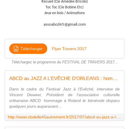
Recueil (Cie Amédée Bricolo)
Toc Toc (Cie Bobine Etc)
Jeux en bois / Animations
assoabcd45@gmail.com
Télécharger
Flyer Travers 2017
Téléchargez le programme du FESTIVAL DE TRAVERS 2017...
ABCD au JAZZ A L'EVÊCHE D'ORLEANS : hommage à ROLAND, secrets de cuisine, projets et renoncements - VIVRE AUTREMENT VOS LOISIRS avec Clodelle
Dans le cadre du Festival Jazz à l'Evêché, interview de
Vincent Deweer, Président de l'association culturelle
orléanaise ABCD: hommage à Roland le bénévole disparu
quelques jours auparavant...
http://www.clodelle45autrement.fr/2017/07/abcd-au-jazz-a-l-eveche-d-orleans-hommage-a-roland-secrets-de-cuisine-projets-et-renoncements.html