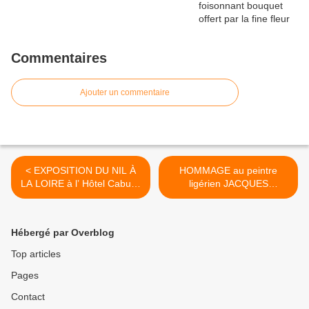
Commentaires
Ajouter un commentaire
< EXPOSITION DU NIL À
HOMMAGE au peintre
LA LOIRE à l’ Hôtel Cabu d’
ligérien JACQUES
ORLEANS du 16 septembre
OUSSON lors du
2017 au 11 mars 2018
vernissage du 110ème
Salon des Artistes
Hébergé par Overblog
Orléanais >
Top articles
Pages
Contact