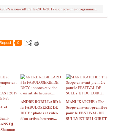
a
http://www.clodelle45autrement.fr/2016/09/saison-culturelle-2016-2017-a-checy-une-programmation-eclectique-pour-s-envoler-loin-du-repli-et-de-l-obscurantisme.html
n
t
l
e
3
0
Repost
0
s
e
p
t
e
m
b
r
e
p
ANDRE ROBILLARD à
MANU KATCHE : The
a
E et
la FABULOSERIE DE
Scope en avant-première
r
DICY : photos et vidéo
pour le FESTIVAL DE
demi-
d'un artiste heureux...
SULLY ET DU LOIRET
u
ÉANS DJ
n
 Shannon
e