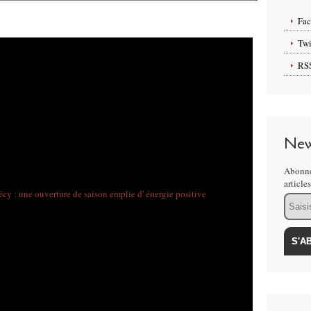
Fa
Twi
RS
New
Abonne
article
Email