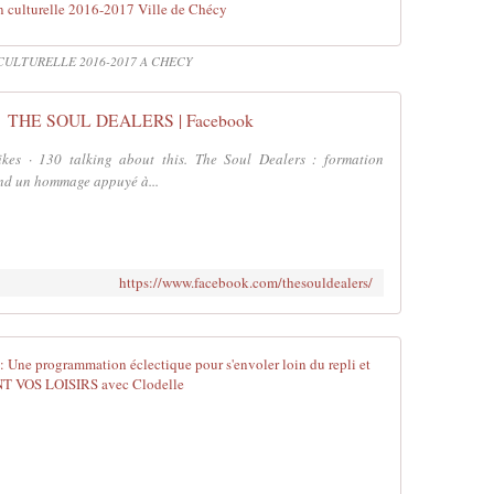
n culturelle 2016-2017 Ville de Chécy
CULTURELLE 2016-2017 A CHECY
THE SOUL DEALERS | Facebook
s · 130 talking about this. The Soul Dealers : formation
end un hommage appuyé à...
https://www.facebook.com/thesouldealers/
Saison cultu
D
é
b
u
t