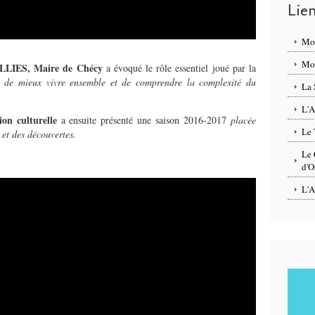
Lie
Mo
Mon
ALLIES, Maire de Chécy
a évoqué le rôle essentiel joué par la
nt de mieux vivre ensemble et de comprendre la complexité du
La 
L'A
on culturelle
a ensuite présenté une saison 2016-2017
placée
Le 
 et des découvertes.
Le 
d'O
L'A