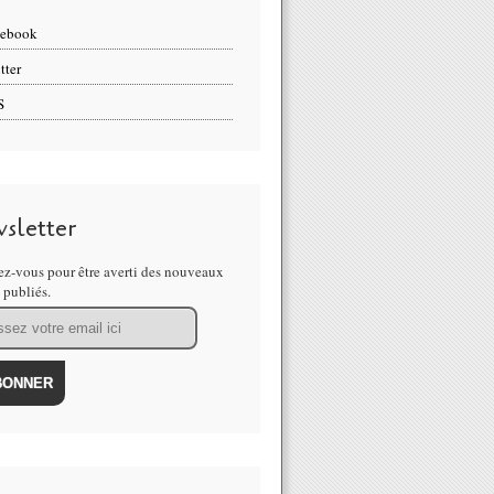
cebook
tter
S
sletter
z-vous pour être averti des nouveaux
s publiés.