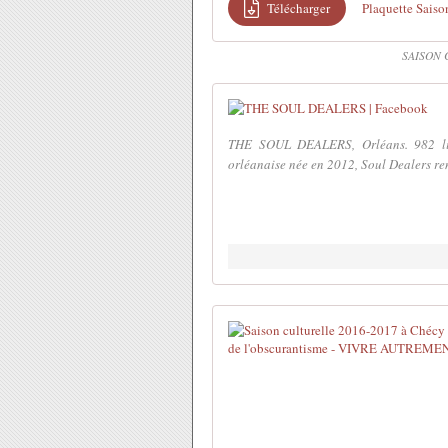
Télécharger
Plaquette Saiso
SAISON 
THE SOUL DEALERS, Orléans. 982 like
orléanaise née en 2012, Soul Dealers r