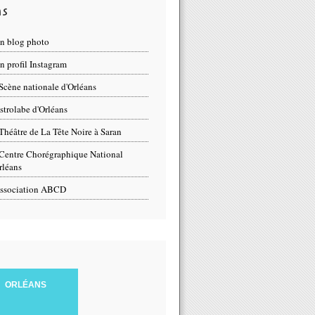
ns
n blog photo
 profil Instagram
Scène nationale d'Orléans
strolabe d'Orléans
Théâtre de La Tête Noire à Saran
Centre Chorégraphique National
rléans
ssociation ABCD