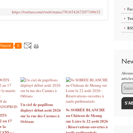
Fa
https://twitter.com/i/web/status/781654267207749632
Twi
RS
Repost
0
New
Abonne
article
Email
Un ciel de papillons
9e SOIRÉE BLANCHE
déployé début août 2026
ITS
au Château de Meung
sur la rue des Carmes à
2 au 17
sur Loire le 22 août 2026
Orléans
r la
: Réservations ouvertes à
EANS » :
tarifs préférentiels