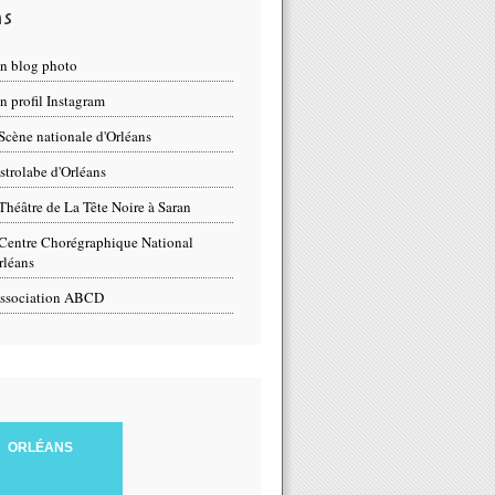
ns
n blog photo
 profil Instagram
Scène nationale d'Orléans
strolabe d'Orléans
Théâtre de La Tête Noire à Saran
Centre Chorégraphique National
rléans
ssociation ABCD