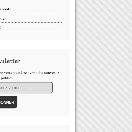
cebook
tter
S
sletter
z-vous pour être averti des nouveaux
s publiés.