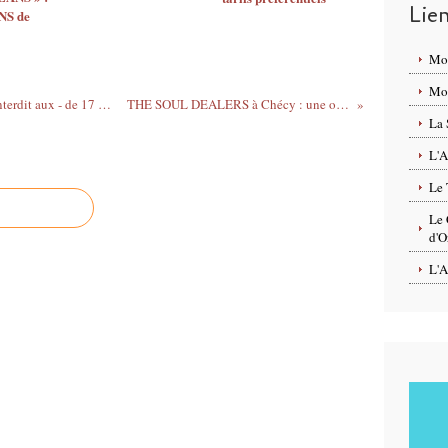
Lie
S de
Mo
Mon
BLANCHE GARDIN & DEDO Humour interdit aux - de 17 ans : DEUX ENTRÉES GRATUITES à ST JEAN DE LA RUELLE
THE SOUL DEALERS à Chécy : une ouverture de saison emplie d' énergie positive
La 
L'A
Le 
Le 
d'O
L'A