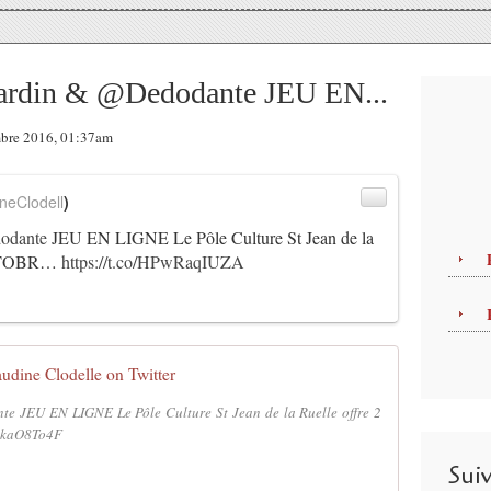
Gardin & @Dedodante JEU EN...
mbre 2016, 01:37am
neClodell
)
odante
JEU EN LIGNE Le Pôle Culture St Jean de la
OCTOBR…
https://t.co/HPwRaqIUZA
audine Clodelle on Twitter
e JEU EN LIGNE Le Pôle Culture St Jean de la Ruelle offre 2
P6kaO8To4F
Sui