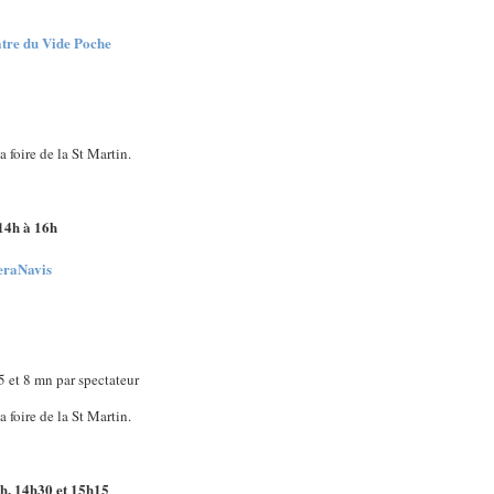
e du Vide Poche
a foire de la St Martin.
14h à 16h
eraNavis
 5 et 8 mn par spectateur
a foire de la St Martin.
h, 14h30 et 15h15