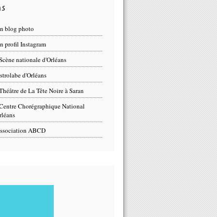
ns
n blog photo
 profil Instagram
Scène nationale d'Orléans
strolabe d'Orléans
Théâtre de La Tête Noire à Saran
Centre Chorégraphique National
rléans
ssociation ABCD