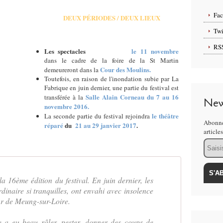
Fa
DEUX PÉRIODES / DEUX LIEUX
Twi
RS
L
es spectacles
en caravanes
le 11 novembre
dans le cadre de la foire de la St Martin
Cour des Moulins.
demeureront dans la
Toutefois, en raison de l'inondation subie par La
Fabrique en juin dernier, une partie du festival est
Salle Alain Corneau du
7 au 16
transférée à la
New
novembre 2016.
le théâtre
La seconde partie du festival rejoindra
Abonne
réparé
du
21 au 29 janvier 2017
.
article
Email
a 16ème édition du festival. En juin dernier, les
inaire si tranquilles, ont envahi avec insolence
ur de Meung-sur-Loire.
e a eu beau râler, pester, donner des coups de