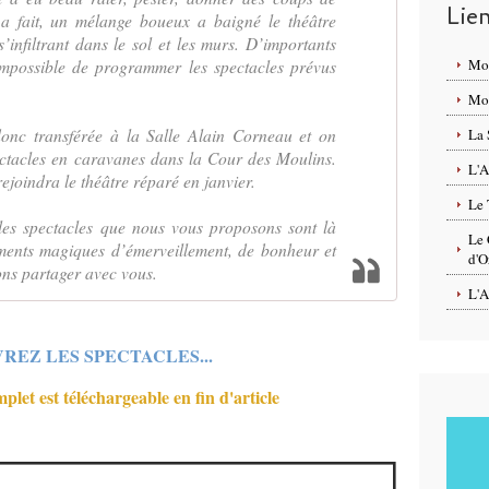
Lie
 a fait, un mélange boueux a baigné le théâtre
’infiltrant dans le sol et les murs. D’importants
 impossible de programmer les spectacles prévus
Mo
Mon
 donc transférée à la Salle Alain Corneau et on
La 
ectacles en caravanes dans la Cour des Moulins.
L'A
rejoindra le théâtre réparé en janvier.
Le 
 les spectacles que nous vous proposons sont là
Le 
ents magiques d’émerveillement, de bonheur et
d'O
ns partager avec vous.
L'A
REZ LES SPECTACLES...
et est téléchargeable en fin d'article