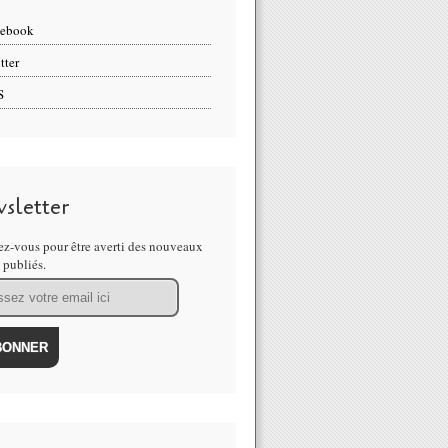
cebook
tter
S
sletter
z-vous pour être averti des nouveaux
s publiés.