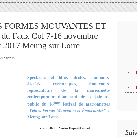
ES FORMES MOUVANTES ET
u Faux Col 7-16 novembre
er 2017 Meung sur Loire
, 21:56pm
Spectacles et films, drôles, étonnants,
décalés, excentriques, émouvants,
représentatifs de la marionnette
contemporaine donneront de la joie au
ème
public du 16
festival de marionnettes
à
"Petites Formes Mouvantes et Émouvantes"
Meung sur Loire.
Visuel affiche Marine Dupont-Canard
Sui