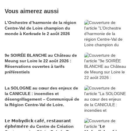
Vous aimerez aussi
L’Orchestre d’harmonie de la région
Centre-Val de Loire champion du
monde à Kerkrade le 2 août 2026
9e SOIRÉE BLANCHE au Château de
Meung sur Loire le 22 août 2026 :
Réservations ouvertes à tarifs
préférentiels
La SOLOGNE au cœur des enjeux de
la CANICULE : incendies et
désengrillagement – Communiqué de
la Région Centre-Val de Loire.
𝗟𝗲 𝗠𝗼𝗯𝘆𝗱𝗶𝗰𝗸 𝗰𝗮𝗳𝗲́, 𝗿𝗲𝘀𝘁𝗮𝘂𝗿𝗮𝗻𝘁
𝗲́𝗽𝗵𝗲́𝗺𝗲̀𝗿𝗲 du Centre de Création