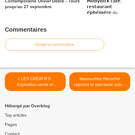
Contemporaine Olivier Debré - Tours
jusqu'au 27 septembre
Commentaires
Ajouter un commentaire
< LES CRÉATIFS :
Manouchka Récoché
Exposition vente et
reprend le spectacle solo...
animations au CHÂTEAU
>
DE ST JEAN LE BLANC les
3,4 et 5 février 2017
Hébergé par Overblog
Top articles
Pages
Contact