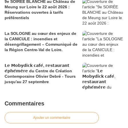
9e SOIRÉE BLANCHE au Château de
Meung sur Loire le 22 août 2026 :
Réservations ouvertes à tarifs
préférentiels
La SOLOGNE au cœur des enjeux de
la CANICULE : incendies et
désengrillagement – Communiqué de
la Région Centre-Val de Loire.
𝗟𝗲 𝗠𝗼𝗯𝘆𝗱𝗶𝗰𝗸 𝗰𝗮𝗳𝗲́, 𝗿𝗲𝘀𝘁𝗮𝘂𝗿𝗮𝗻𝘁
𝗲́𝗽𝗵𝗲́𝗺𝗲̀𝗿𝗲 du Centre de Création
Contemporaine Olivier Debré - Tours
jusqu'au 27 septembre
Commentaires
Ajouter un commentaire