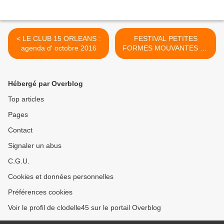
< LE CLUB 15 ORLEANS :
FESTIVAL PETITES
agenda d' octobre 2016
FORMES MOUVANTES ET
ÉMOUVANTES Cie du Faux
Col 7-16 novembre 2016 et
21-29 janvier 2017 Meung
Hébergé par Overblog
sur Loire >
Top articles
Pages
Contact
Signaler un abus
C.G.U.
Cookies et données personnelles
Préférences cookies
Voir le profil de clodelle45 sur le portail Overblog