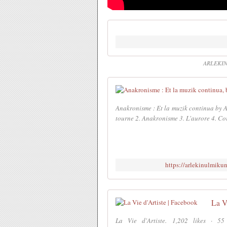
ARLEKIN
Anakronisme : Et la muzik continua by 
tourne 2. Anakronisme 3. L'aurore 4. Cor
https://arlekinulmik
La V
La Vie d'Artiste. 1,202 likes · 55