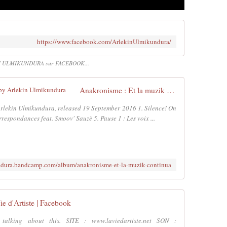
https://www.facebook.com/ArlekinUlmikundura/
 ULMIKUNDURA sur FACEBOOK...
Anakronisme : Et la muzik continua, by Arlekin Ulmikundura
Arlekin Ulmikundura, released 19 September 2016 1. Silence! On
respondances feat. Smoov' Sauzë 5. Pause 1 : Les voix ...
undura.bandcamp.com/album/anakronisme-et-la-muzik-continua
ie d'Artiste | Facebook
 talking about this. SITE : www.laviedartiste.net SON :