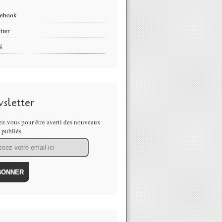
cebook
tter
S
sletter
z-vous pour être averti des nouveaux
s publiés.