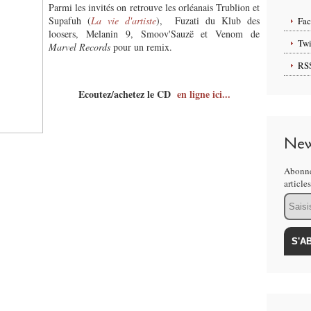
Parmi les invités on retrouve
les orléanais Trublion et
Supafuh (
La vie d'artiste
),
Fuzati du Klub des
Fa
loosers, Melanin 9, Smoov'Sauzë et Venom de
Twi
Marvel Records
pour un remix.
RS
Ecoutez/achetez le CD
en ligne ici...
New
Abonne
article
Email