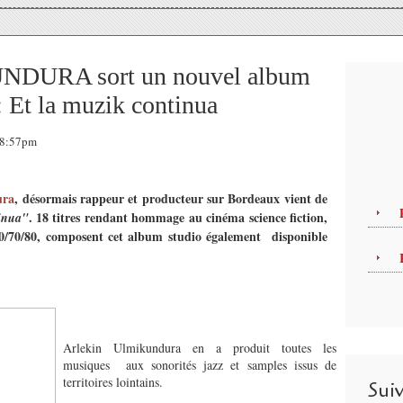
URA sort un nouvel album
 Et la muzik continua
 18:57pm
ura
, désormais rappeur et producteur sur Bordeaux vient de
. 18 titres rendant hommage
au cinéma
science fiction
,
inua"
/70/80,
composent cet
album studio également
disponible
Arlekin Ulmikundura en a produit toutes les
musiques
aux sonorités jazz et samples issus de
territoires lointains
.
Sui