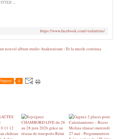
ITTER :...
https://www.facebook.com/viedartiste/
Repost
0