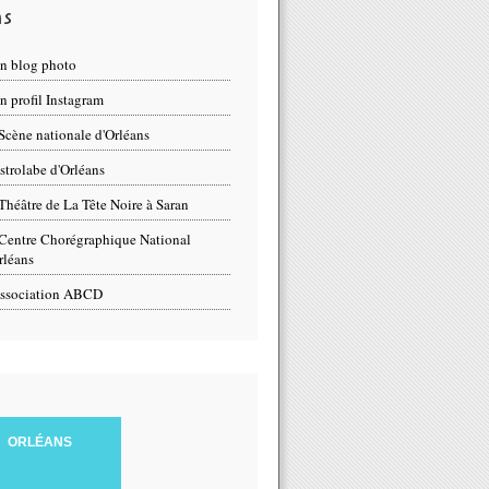
ns
n blog photo
 profil Instagram
Scène nationale d'Orléans
strolabe d'Orléans
Théâtre de La Tête Noire à Saran
Centre Chorégraphique National
rléans
ssociation ABCD