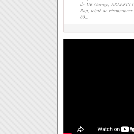
de UK Garage, ARLEKIN U
Rap, teinté de résonnances 
80...