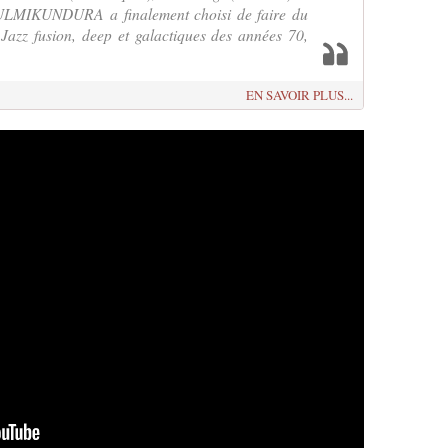
LMIKUNDURA a finalement choisi de faire du
Jazz fusion, deep et galactiques des années 70,
EN SAVOIR PLUS...