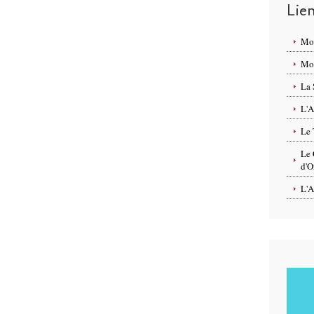
Lie
Mo
Mon
La 
L'A
Le 
Le 
d'O
L'A