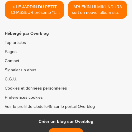
< LE JARDIN DU PETIT
ARLEKIN ULMIKUNDURA
CHASSEUR présente "Le
sort un nouvel album studio
Chant du Rossignol
Anakronisme : Et la muzik
Brigand" Dimanche 2
continua >
Octobre à 17h30
Hébergé par Overblog
Top articles
Pages
Contact
Signaler un abus
C.G.U.
Cookies et données personnelles
Préférences cookies
Voir le profil de clodelle45 sur le portail Overblog
Créer un blog sur Overblog