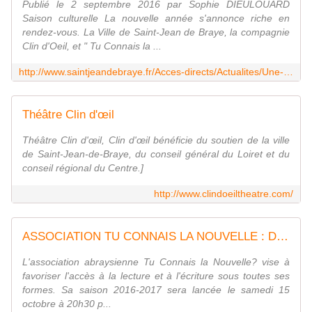
Publié le 2 septembre 2016 par Sophie DIEULOUARD
Saison culturelle La nouvelle année s'annonce riche en
rendez-vous. La Ville de Saint-Jean de Braye, la compagnie
Clin d'Oeil, et " Tu Connais la ...
http://www.saintjeandebraye.fr/Acces-directs/Actualites/Une-saison-culturelle-haute-en-couleurs
Théâtre Clin d'œil
Théâtre Clin d'œil, Clin d'œil bénéficie du soutien de la ville
de Saint-Jean-de-Braye, du conseil général du Loiret et du
conseil régional du Centre.]
http://www.clindoeiltheatre.com/
ASSOCIATION TU CONNAIS LA NOUVELLE : Découvrez sa saison 2016 2017 à SAINT JEAN DE BRAYE - VIVRE AUTREMENT VOS LOISIRS avec Clodelle
L'association abraysienne Tu Connais la Nouvelle? vise à
favoriser l'accès à la lecture et à l'écriture sous toutes ses
formes. Sa saison 2016-2017 sera lancée le samedi 15
octobre à 20h30 p...