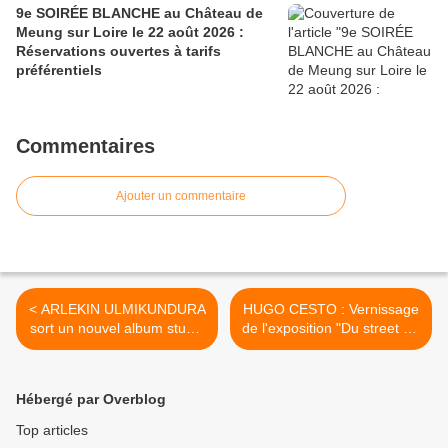
9e SOIRÉE BLANCHE au Château de
Meung sur Loire le 22 août 2026 :
Réservations ouvertes à tarifs
préférentiels
Commentaires
Ajouter un commentaire
< ARLEKIN ULMIKUNDURA
HUGO CESTO : Vernissage
sort un nouvel album studio
de l'exposition "Du street art
Anakronisme : Et la muzik
au fine art" à la
continua
Médiathèque de SAINT
JEAN DE BRAYE du 1er au
Hébergé par Overblog
29 octobre 2016 >
Top articles