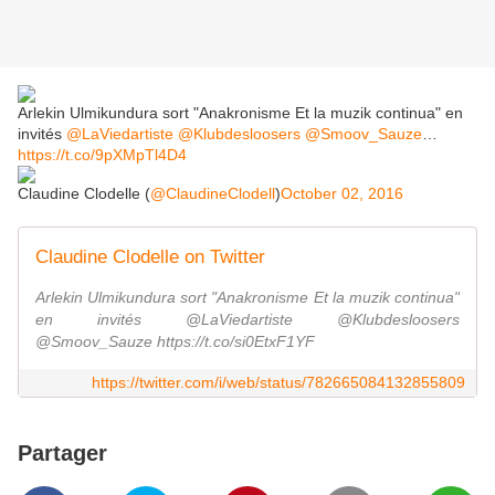
Arlekin Ulmikundura sort "Anakronisme Et la muzik continua" en
invités
@LaViedartiste
@Klubdesloosers
@Smoov_Sauze
…
https://t.co/9pXMpTl4D4
Claudine Clodelle (
@ClaudineClodell
)
October 02, 2016
Claudine Clodelle on Twitter
Arlekin Ulmikundura sort "Anakronisme Et la muzik continua"
en invités @LaViedartiste @Klubdesloosers
@Smoov_Sauze https://t.co/si0EtxF1YF
https://twitter.com/i/web/status/782665084132855809
Partager