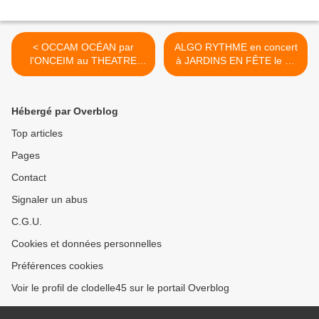
< OCCAM OCÉAN par
ALGO RYTHME en concert
l'ONCEIM au THEATRE
à JARDINS EN FÊTE le 11
D'ORLEANS dans le cadre
septembre 2016 Mareau
des SOIREES TRICOT #2
aux Prés (Loiret) >
Hébergé par Overblog
Top articles
Pages
Contact
Signaler un abus
C.G.U.
Cookies et données personnelles
Préférences cookies
Voir le profil de clodelle45 sur le portail Overblog