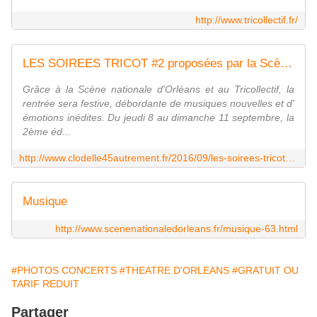
http://www.tricollectif.fr/
LES SOIREES TRICOT #2 proposées par la Scène nationale d'Orléans et le Tricollectif du 8 au 11 septembre 2016 - VIVRE AUTREMENT VOS LOISIRS avec Clodelle
Grâce à la Scène nationale d'Orléans et au Tricollectif, la
rentrée sera festive, débordante de musiques nouvelles et d'
émotions inédites. Du jeudi 8 au dimanche 11 septembre, la
2ème éd...
http://www.clodelle45autrement.fr/2016/09/les-soirees-tricot-2-proposees-par-la-scene-nationale-d-orleans-et-le-tricollectif-du-8-au-11-septembre-2016.html
Musique
http://www.scenenationaledorleans.fr/musique-63.html
#PHOTOS CONCERTS
#THEATRE D'ORLEANS
#GRATUIT OU
TARIF REDUIT
Partager