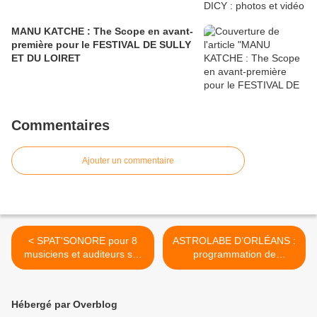
MANU KATCHE : The Scope en avant-
première pour le FESTIVAL DE SULLY
ET DU LOIRET
Commentaires
Ajouter un commentaire
< SPAT'SONORE pour 8
ASTROLABE D’ORLÉANS :
musiciens et auditeurs sur
programmation de
transats lors des SOIREES
septembre à décembre
TRICOT #2 au THEATRE
2016 >
D'ORLEANS
Hébergé par Overblog