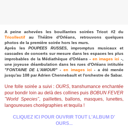
A peine achevées les bouillantes soirées Tricot #2 du
Tricollectif
au Théâtre d'Orléans, retrouvons quelques
photos de la première soirée hors les murs.
Après les
POUPEES RUSSES
, impromptus musicaux et
cascades de concerts sur mesure dans les espaces les plus
improbables de la Médiathèque d'Orléans -
en images ici
-,
une joyeuse déambulation
dans les rues d'Orléans intitulée
"FONTAINE DE L'AMOUR"
-
en images ici
- a été menée
jusqu'au 108 par Adrien Chennebault et l'orchestre de Sabar.
Une folle soirée a suivi :
OURS
, transhumance enchantée
pour bondir loin au delà des collines puis
BOBUN FEVER
"World Species"
, paillettes, ballons, masques, lunettes,
langoureuses chorégraphies et tequila !
CLIQUEZ ICI POUR OUVRIR TOUT L'ALBUM D'
OURS...