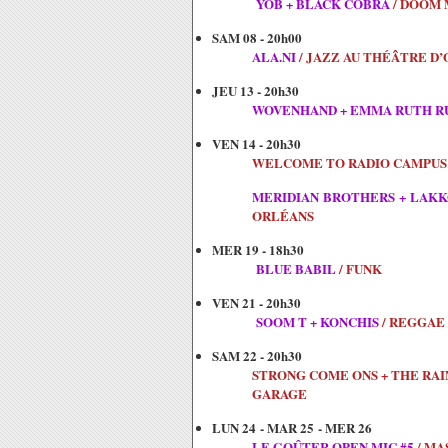
YOB + BLACK COBRA
/ DOOM 
SAM 08 - 20h00
ALA.NI
/ JAZZ AU THÉÂTRE D
JEU 13 - 20h30
WOVENHAND + EMMA RUTH R
VEN 14 - 20h30
WELCOME TO RADIO CAMPUS
MERIDIAN BROTHERS + LAKK
ORLÉANS
MER 19 - 18h30
BLUE BABIL
/ FUNK
VEN 21 - 20h30
SOOM T + KONCHIS
/ REGGAE 
SAM 22 - 20h30
STRONG COME ONS + THE RAIN
GARAGE
LUN 24
-
MAR 25
-
MER 26
LE GOÛTER OPEN MIC #5
/ MA