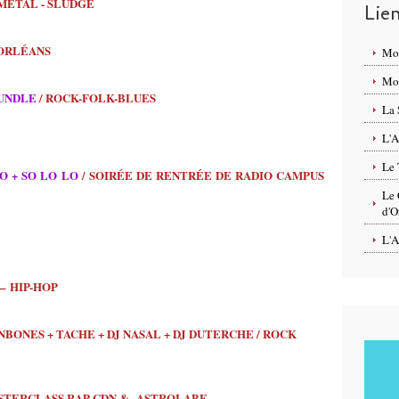
METAL - SLUDGE
Lie
’ORLÉANS
Mo
Mon
UNDLE
/ ROCK-FOLK-BLUES
La 
L'A
Le 
O + SO LO LO
/ SOIRÉE DE RENTRÉE DE RADIO CAMPUS
Le 
d'O
L'A
– HIP-HOP
BONES + TACHE + DJ NASAL + DJ DUTERCHE / ROCK
STERCLASS RAP CDN & ASTROLABE