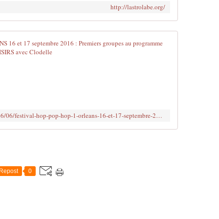
http://lastrolabe.org/
FESTIVAL HO
E
n
p
r
é
s
http://www.clodelle45autrement.fr/2016/06/festival-hop-pop-hop-1-orleans-16-et-17-septembre-2016-premiers-groupes-au-programme-et-tarifs.html
e
n
c
e
d
e
Repost
0
d
e
u
x
a