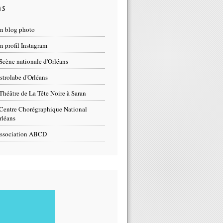
ns
n blog photo
 profil Instagram
Scène nationale d'Orléans
strolabe d'Orléans
Théâtre de La Tête Noire à Saran
Centre Chorégraphique National
rléans
ssociation ABCD