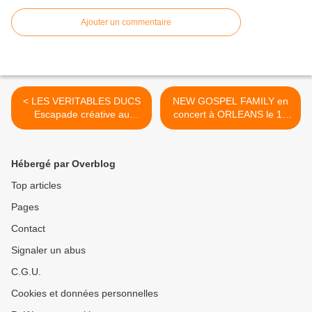
Ajouter un commentaire
< LES VERITABLES DUCS
NEW GOSPEL FAMILY en
Escapade créative au
concert à ORLEANS le 11
FESTIVAL JAZZ À
juillet et dans TOUTE LA
L’ÉVÊCHÉ 2016
FRANCE >
Hébergé par Overblog
Top articles
Pages
Contact
Signaler un abus
C.G.U.
Cookies et données personnelles