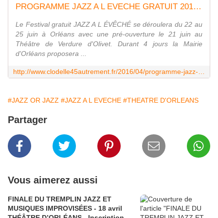
PROGRAMME JAZZ A L EVECHE GRATUIT 2016 à Orléans : CHINA MOSES - PAOLO FRESU - SHAÏ MAESTRO - PUSH UP du 22 au 25 juin - VIVRE AUTREMENT VOS LOISIRS avec Clodelle
Le Festival gratuit JAZZ A L ÉVÊCHÉ se déroulera du 22 au
25 juin à Orléans avec une pré-ouverture le 21 juin au
Théâtre de Verdure d'Olivet. Durant 4 jours la Mairie
d'Orléans proposera ...
http://www.clodelle45autrement.fr/2016/04/programme-jazz-a-l-eveche-gratuit-2016-a-orleans-china-moses-paolo-fresu-shai-maestro-push-up-du-22-au-25-juin.html
#JAZZ OR JAZZ
#JAZZ A L EVECHE
#THEATRE D'ORLEANS
Partager
Vous aimerez aussi
FINALE DU TREMPLIN JAZZ ET
MUSIQUES IMPROVISÉES - 18 avril
THÉÂTRE D’ORLÉANS - Inscription