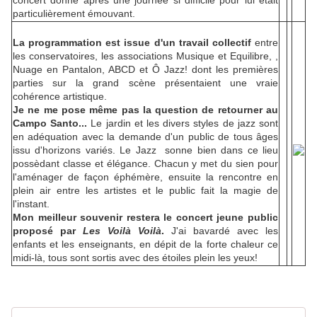
concert donné après une journée si difficile pour lui était
particulièrement émouvant.
La programmation est issue d'un travail collectif
entre
les conservatoires, les associations Musique et Equilibre, ,
Nuage en Pantalon, ABCD et Ô Jazz! dont les premières
parties sur la grand scène présentaient une vraie
cohérence artistique.
Je ne me pose même pas la question de retourner au
Campo Santo...
Le jardin et les divers styles de jazz sont
en adéquation avec la demande d'un public de tous âges
issu d'horizons variés. Le Jazz sonne bien dans ce lieu
possèdant classe et élégance. Chacun y met du sien pour
l'aménager de façon éphémère, ensuite la rencontre
en
plein air
entre les artistes et le public fait la magie de
l'instant.
Mon meilleur souvenir restera le concert jeune public
proposé par
Les Voilà Voilà
.
J'ai bavardé avec les
enfants et les enseignants, en dépit de la forte chaleur ce
midi-là, tous sont sortis avec des étoiles plein les yeux!