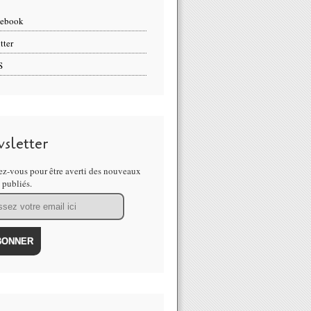
cebook
tter
S
sletter
z-vous pour être averti des nouveaux
s publiés.