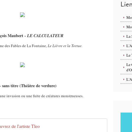
Lie
Mo
Mon
çois Maubert -
LE CALCULATEUR
La 
d’une des Fables de La Fontaine,
Le Lièvre et la Tortue.
L'A
Le 
Le 
d'O
L'A
 sans titre (Théâtre de verdure)
une invasion ou une fuite de créatures monstrueuses.
vrez de l'artiste Tleo