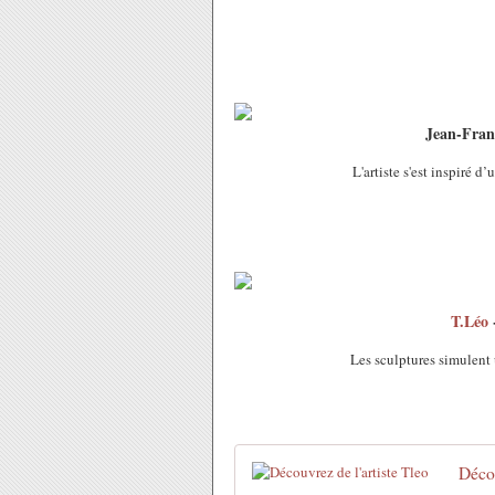
Jean-Fran
L'artiste s'est inspiré 
T.Léo
-
Les sculptures simulent 
Décou