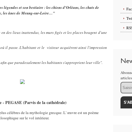
es légendes et son bestiaire : les chiens d’Orléans, les chats de
Fa
, les ânes de Meung-sur-Loire…"
Twi
RS
en des lieux inattendus, les murs figés et les places bougent d'une
 où il passe. L'habitant et le visiteur acquièrent ainsi l'impression
New
 afin que paradoxalement les habitants s'approprient leur ville".
Abonne
article
Email
e - PEGASE (Parvis de la cathédrale)
 plus célèbres de la mythologie grecque. L' œuvre est un poème
losophique sur le vol intérieur.