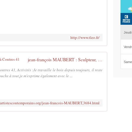
http://www.tleo.fr/
jean-françois MAUBERT : Sculpteur, à Contres 41
res 41, Activités :Je travaille le bois depuis toujours, il reste
uche à tout,je m'exprime également avec le ...
.artistescontemporains.org/jean-francois-MAUBERT,3684.html