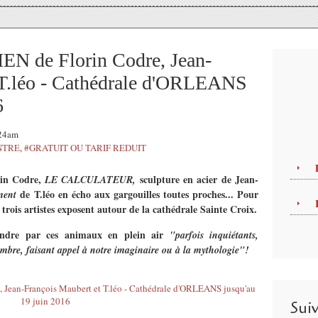
 de Florin Codre, Jean-
 T.léo - Cathédrale d'ORLEANS
6
:24am
NTRE
,
#GRATUIT OU TARIF REDUIT
rin Codre,
sculpture en acier de Jean-
LE CALCULATEUR,
de T.léo​ en écho aux gargouilles toutes proches... Pour
ment
 trois artistes exposent autour de la cathédrale Sainte Croix.
rendre par ces animaux en plein air
"parfois inquiétants,
bre, faisant appel à notre imaginaire ou à la mythologie"!
Sui