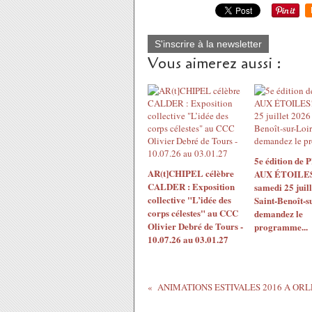
S'inscrire à la newsletter
Vous aimerez aussi :
5e édition de
AR(t]CHIPEL célèbre
AUX ÉTOILES!
CALDER : Exposition
samedi 25 juil
collective "L’idée des
Saint-Benoît-s
corps célestes" au CCC
demandez le
Olivier Debré de Tours -
programme...
10.07.26 au 03.01.27