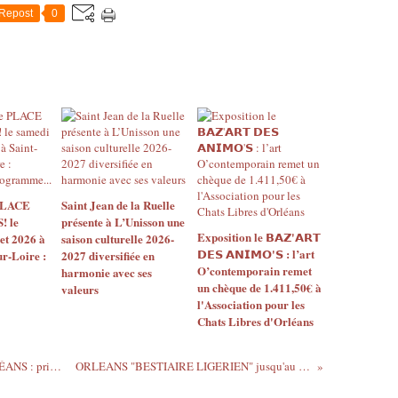
Repost
0
 PLACE
Saint Jean de la Ruelle
 le
présente à L’Unisson une
Exposition le 𝗕𝗔𝗭'𝗔𝗥𝗧
let 2026 à
saison culturelle 2026-
𝗗𝗘𝗦 𝗔𝗡𝗜𝗠𝗢'𝗦 : l’art
ur-Loire :
2027 diversifiée en
O’contemporain remet
harmonie avec ses
un chèque de 1.411,50€ à
valeurs
l'Association pour les
Chats Libres d'Orléans
ANIMATIONS ESTIVALES 2016 A ORLÉANS : principales...
ORLEANS "BESTIAIRE LIGERIEN" jusqu'au 19 juin...