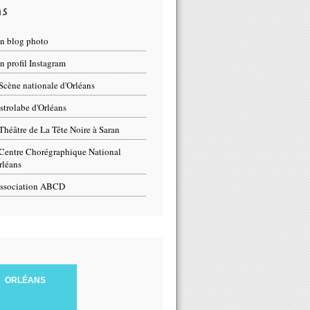
ns
n blog photo
 profil Instagram
Scène nationale d'Orléans
strolabe d'Orléans
Théâtre de La Tête Noire à Saran
Centre Chorégraphique National
rléans
ssociation ABCD