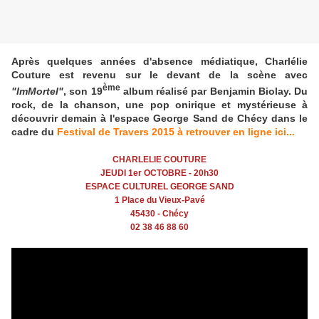
Après quelques années d'absence médiatique, Charlélie
Couture est revenu sur le devant de la scène avec
ème
"ImMortel"
, son 19
album réalisé par Benjamin Biolay. Du
rock, de la chanson, une pop onirique et mystérieuse à
découvrir demain à l'espace George Sand de Chécy dans le
cadre du
Festival de Travers 2015 à retrouver en ligne ici...
CHARLELIE COUTURE
JEUDI 1er OCTOBRE - 20h30
ESPACE CULTUREL GEORGE SAND
1 Place du Vieux-Pavé
45430 - Chécy
02 38 46 88 60