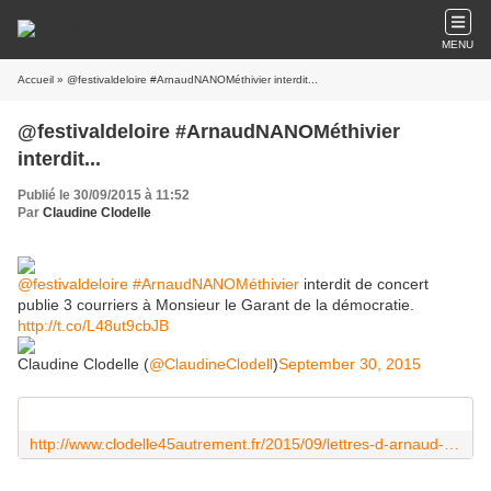
MENU
Accueil
» @festivaldeloire #ArnaudNANOMéthivier​ interdit...
@festivaldeloire #ArnaudNANOMéthivier​
interdit...
Publié le 30/09/2015 à 11:52
Par
Claudine Clodelle
@festivaldeloire
#ArnaudNANOMéthivier
​ interdit de concert
publie 3 courriers à Monsieur le Garant de la démocratie.
http://t.co/L48ut9cbJB
Claudine Clodelle (
@ClaudineClodell
)
September 30, 2015
http://www.clodelle45autrement.fr/2015/09/lettres-d-arnaud-nano-methivier-interdit-de-concert-sur-le-festival-de-loire-2015.html