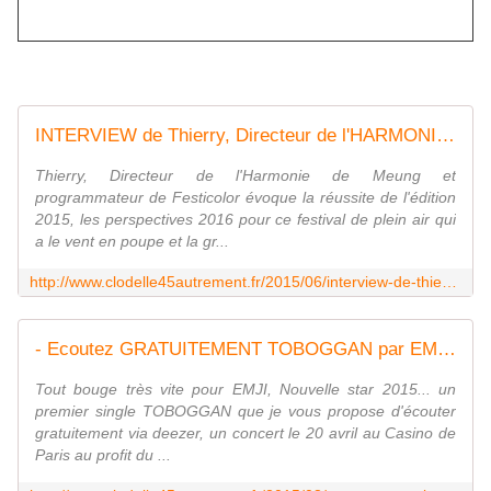
INTERVIEW de Thierry, Directeur de l'HARMONIE DE MEUNG et programmateur de FESTICOLOR - VIVRE AUTREMENT VOS LOISIRS avec Clodelle
Thierry, Directeur de l'Harmonie de Meung et
programmateur de Festicolor évoque la réussite de l'édition
2015, les perspectives 2016 pour ce festival de plein air qui
a le vent en poupe et la gr...
http://www.clodelle45autrement.fr/2015/06/interview-de-thierry-directeur-de-l-harmonie-de-meung-et-programmateur-de-festicolor.html
- Ecoutez GRATUITEMENT TOBOGGAN par EMJI nouvelle star 2015 - VIVRE AUTREMENT VOS LOISIRS avec Clodelle
Tout bouge très vite pour EMJI, Nouvelle star 2015... un
premier single TOBOGGAN que je vous propose d'écouter
gratuitement via deezer, un concert le 20 avril au Casino de
Paris au profit du ...