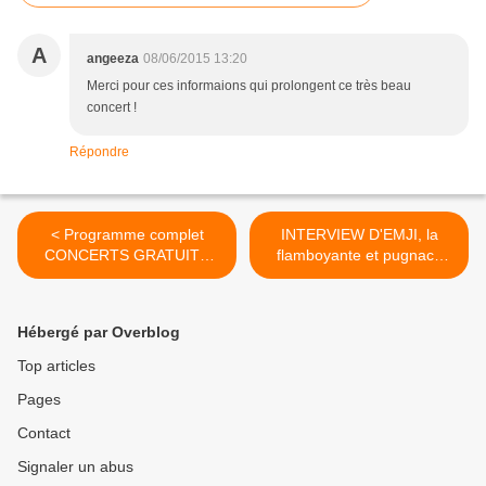
A
angeeza
08/06/2015 13:20
Merci pour ces informaions qui prolongent ce très beau
concert !
Répondre
< Programme complet
INTERVIEW D'EMJI, la
CONCERTS GRATUITS
flamboyante et pugnace
2015 à la...
diva... >
Hébergé par Overblog
Top articles
Pages
Contact
Signaler un abus