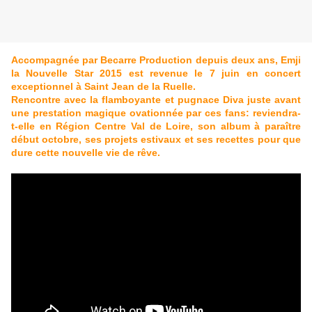
Accompagnée par Becarre Production depuis deux ans, Emji
la Nouvelle Star 2015 est revenue le 7 juin en concert
exceptionnel à Saint Jean de la Ruelle.
Rencontre avec la flamboyante et pugnace Diva juste avant
une prestation magique ovationnée par ces fans: reviendra-
t-elle en Région Centre Val de Loire, son album à paraître
début octobre, ses projets estivaux et ses recettes pour que
dure cette nouvelle vie de rêve.