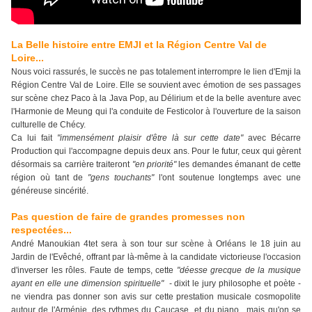
La Belle histoire entre EMJI et la Région Centre Val de
Loire...
Nous voici rassurés, le succès ne pas totalement interrompre le lien d'Emji la
Région Centre Val de Loire. Elle se souvient avec émotion de ses passages
sur scène chez Paco à la Java Pop, au Délirium et de la belle aventure avec
l'Harmonie de Meung qui l'a conduite de Festicolor à l'ouverture de la saison
culturelle de Chécy.
Ca lui fait
"immensément plaisir d'être là sur cette date"
avec Bécarre
Production qui l'accompagne depuis deux ans. Pour le futur, ceux qui gèrent
désormais sa carrière traiteront
"en priorité"
les demandes émanant de cette
région où tant de
"gens touchants"
l'ont soutenue longtemps avec une
généreuse sincérité.
Pas question de faire de grandes promesses non
respectées...
André Manoukian 4tet sera à son tour sur scène à Orléans le 18 juin au
Jardin de l'Evêché, offrant par là-même à la candidate victorieuse l'occasion
d'inverser les rôles. Faute de temps, cette
"déesse grecque de la musique
ayant en elle une dimension spirituelle"
- dixit le jury philosophe et poète -
ne viendra pas donner son avis sur cette prestation musicale cosmopolite
autour de l'Arménie, des rythmes du Caucase et du piano, mais qu'on se