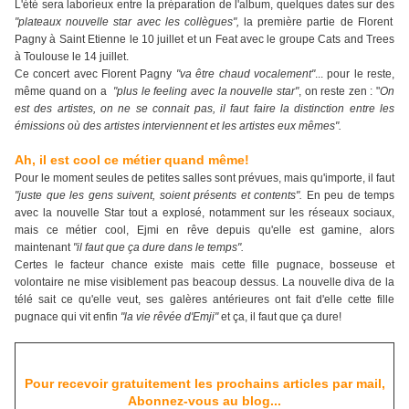
L'été sera laborieux entre la préparation de l'album, quelques dates sur des
"plateaux nouvelle star avec les collègues",
la première partie de Florent
Pagny à Saint Etienne le 10 juillet et un Feat avec le groupe Cats and Trees
à Toulouse le 14 juillet.
Ce concert avec Florent Pagny
"va être chaud vocalement"
... pour le reste,
même quand on a
"plus le feeling avec la nouvelle star"
, on reste zen : "
On
est des artistes, on ne se connait pas, il faut faire la distinction entre les
émissions où des artistes interviennent et les artistes eux mêmes".
Ah, il est cool ce métier quand même!
Pour le moment seules de petites salles sont prévues, mais qu'importe, il faut
"juste que les gens suivent, soient présents et contents".
En peu de temps
avec la nouvelle Star tout a explosé, notamment sur les réseaux sociaux,
mais ce métier cool, Ejmi en rêve depuis qu'elle est gamine, alors
maintenant
"il faut que ça dure dans le temps".
Certes le facteur chance existe mais cette fille pugnace, bosseuse et
volontaire ne mise visiblement pas beacoup dessus. La nouvelle diva de la
télé sait ce qu'elle veut, ses galères antérieures ont fait d'elle cette fille
pugnace qui vit enfin
"la vie rêvée d'Emji"
et ça, il faut que ça dure!
Pour recevoir gratuitement les prochains articles par mail,
Abonnez-vous au blog...