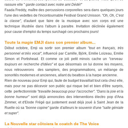
rassure elle "
garde contact avec notre ami Dédé!"
Faada Freddy, maître des percussions corporelles sera dans quelques jours
l'une des vedettes de l'incontournable Festival Grand Unisson.
"Oh, Oh, C'est
la classe",
d'autant que faire de la musique avec son corps est une
technique illustrée dans l'album à paraitre. Invitation déclinée également
pour cause d'emploi du temps surchagé ces prochains jours!
Toute la magie EMJI dans son premier album...
Début octobre, Emji va sortir son premier album
"tout en français, très
personnel et très vocal",
influencé par Camille, Björk, Emilie Loizeau, Emilie
Simon et Portishead. Et comme ce joli petit minois cache un
"cerveau
toujours en recherche d'idées"
et que désormais on lui donne les moyens,
nous retrouverons des samplers, des programmations, un mélange de
sonorités modernes et anciennes, allant du beatbox à la harpe ancienne.
Rien de nouveau pour Emji qui, faute de budget travaillait tout cela chez elle,
mais pour ne pas décevoir son public qui risque bel et bien d'être surpris,
cette perfectionniste
"travaille beaucoup pour l'accrocher".
"Dans la joie et la
bonne humeur"
sont déjà annoncées des interventions électro pop d'Ana
Zimmer, et d'Elode Frégé qui justement avait déjà joué à Saint Jean de la
Ruelle où sa
"bonne copine"
garde d'ailleurs le souvenir d'une
"salle géniale
et super".
La Nouvelle star côtoiera le coatch de The Voice