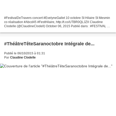
#FestivalDeTravers concert #EvelyneGallet 10 octobre St Hilaire St Mesmin
co réalisation #Abcd45 #FestHilaire, http://t.co/UTBR0QLJZX Claudine
Clodelle (@ClaudineClodell) October 06, 2015 Publié dans : #FESTIVAL DE
TRAVERS Excellente nouvelle, ÉVELYNE...
#ThéâtreTêteSaran​octobre Intégrale de...
Publié le 06/10/2015 à 01:31
Par
Claudine Clodelle