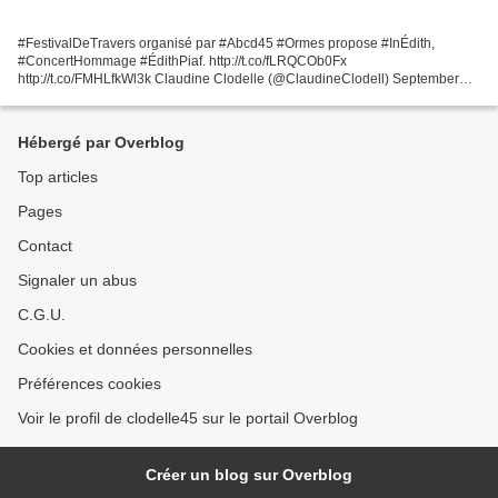
#FestivalDeTravers organisé par #Abcd45 #Ormes propose #InÉdith,
#ConcertHommage #ÉdithPiaf. http://t.co/fLRQCOb0Fx
http://t.co/FMHLfkWl3k Claudine Clodelle (@ClaudineClodell) September
26, 2015 Publié dans : #FESTIVAL DE TRAVERS, #GRATUIT OU TARIF
REDUIT...
Hébergé par Overblog
Top articles
Pages
Contact
Signaler un abus
C.G.U.
Cookies et données personnelles
Préférences cookies
Voir le profil de clodelle45 sur le portail Overblog
Créer un blog sur Overblog