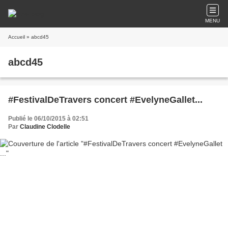
MENU
Accueil
» abcd45
abcd45
#FestivalDeTravers​ concert #EvelyneGallet​...
Publié le 06/10/2015 à 02:51
Par
Claudine Clodelle