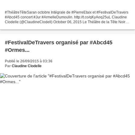
#ThéâtreTêteSaran octobre Intégrale de #PierreEtaix et #FestivalDeTravers
#Abcd45 concert #Jur #ArmelleDumoulin. http://t.co/qKyAoq25uL Claudine
Clodelle (@ClaudineClodell) October 06, 2015 Le Théâtre de la Tête Noire
à Saran présentera ce mois-ci l'intégrale...
#FestivalDeTravers organisé par #Abcd45
#Ormes...
Publié le 26/09/2015 à 03:36
Par
Claudine Clodelle