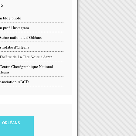
ns
n blog photo
 profil Instagram
Scène nationale d'Orléans
strolabe d'Orléans
Théâtre de La Tête Noire à Saran
Centre Chorégraphique National
rléans
ssociation ABCD