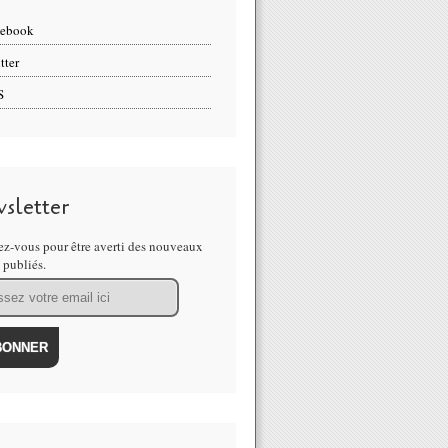
cebook
tter
S
sletter
z-vous pour être averti des nouveaux
s publiés.