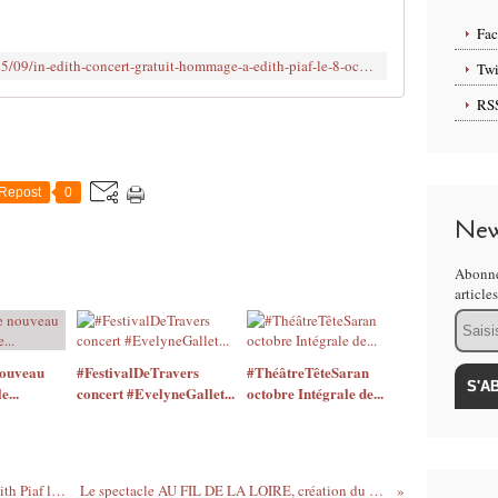
l
i
Fa
é
http://www.clodelle45autrement.fr/2015/09/in-edith-concert-gratuit-hommage-a-edith-piaf-le-8-octobre-a-ormes.html
Twi
d
a
RS
n
s
:
#
Repost
0
F
New
E
S
Abonne
T
article
I
Email
V
A
L
nouveau
#FestivalDeTravers​
#ThéâtreTêteSaran​
D
e...
concert #EvelyneGallet​...
octobre Intégrale de...
E
T
R
A
IN EDITH Concert gratuit hommage à Édith Piaf le 8 octobre à ORMES
Le spectacle AU FIL DE LA LOIRE, création du Festival de Loire 2015
V