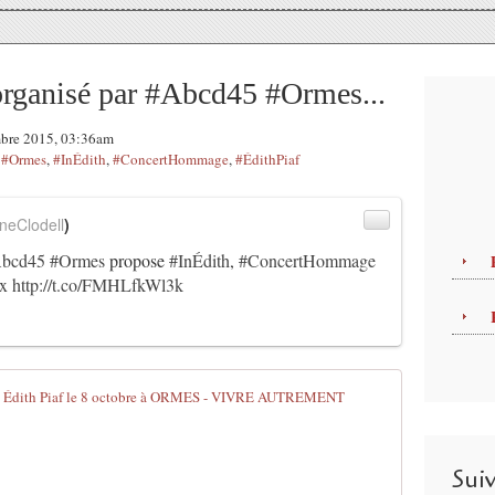
organisé par #Abcd45 #Ormes...
mbre 2015, 03:36am
,
#Ormes
,
#InÉdith
,
#ConcertHommage
,
#ÉdithPiaf
neClodell
)
bcd45
#Ormes
propose
#InÉdith
,
#ConcertHommage
x
http://t.co/FMHLfkWl3k
IN EDITH Co
P
u
Sui
b