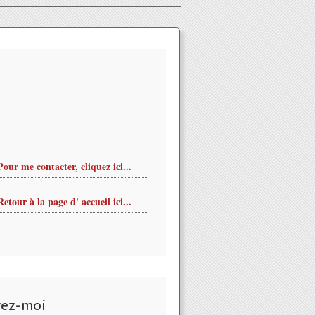
Pour me contacter, cliquez ici...
Retour à la page d' accueil ici...
ncert gratuit hommage à Édith Piaf le 8 octobre à ORMES - VIVR
vez-moi