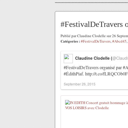
#FestivalDeTravers 
Publié par Claudine Clodelle sur 26 Septe
Catégories :
#FestivalDeTravers
,
#Abcd45
Claudine Clodelle (
@Claudi
#FestivalDeTravers
organisé par
#A
#ÉdithPiaf
.
http://t.co/fLRQCOb0F
September 26, 2015