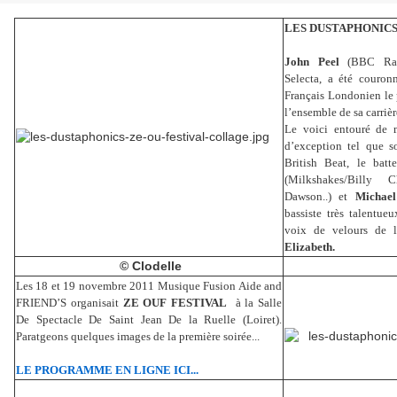
LES DUSTAPHONICS 
John Peel
(BBC Rad
Selecta, a été couronn
Français Londonien le 
l’ensemble de sa carriè
Le voici entouré de 
d’exception tel que s
British Beat, le bat
(Milkshakes/Billy C
Dawson..) et
Michael
bassiste très talentueu
voix de velours de 
Elizabeth.
© Clodelle
Les 18 et 19 novembre 2011 Musique Fusion Aide and
FRIEND’S organisait
ZE OUF FESTIVAL
à la Salle
De Spectacle De Saint Jean De la Ruelle (Loiret).
Paratgeons quelques images de la première soirée...
LE PROGRAMME EN LIGNE ICI...