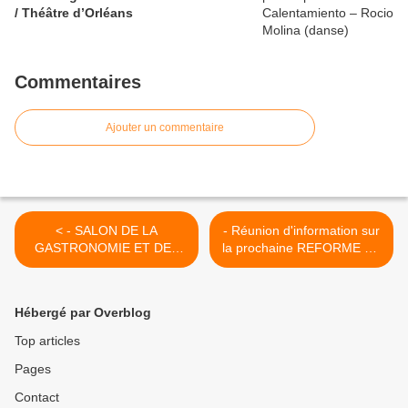
/ Théâtre d’Orléans
Commentaires
Ajouter un commentaire
< - SALON DE LA
- Réunion d'information sur
GASTRONOMIE ET DES
la prochaine REFORME DE
VINS D'ORLEANS :
L'INTERMITTENCE DU
PALMARES des meilleure
SPECTACLE >
baguette et croissants du
Hébergé par Overblog
Loiret
Top articles
Pages
Contact