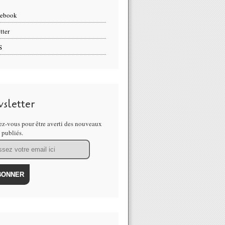
cebook
tter
S
sletter
z-vous pour être averti des nouveaux
s publiés.