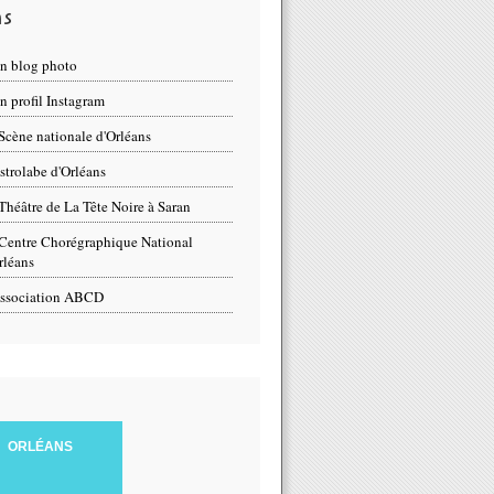
ns
n blog photo
 profil Instagram
Scène nationale d'Orléans
strolabe d'Orléans
Théâtre de La Tête Noire à Saran
Centre Chorégraphique National
rléans
ssociation ABCD