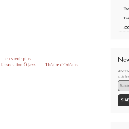
lavier Mathieu Boudaud
ophone alto Julien Comola
Fa
mpette Clément Baldzuhn
Twi
 2011 à 17h - Hall du Théâtre d'Orléans
RS
Entrée gratuite
t de la Tournée Bistrophonique organisée par l'Astrolabe
New
(
en savoir plus
)
e
l'association Ô jazz
et le
Théâtre d'Orléans
Abonne
 venus de toute le France pour étudier à l’école Jazz à
article
er enregistrement en mai 2010. Au sein de cette
Email
rante, et permet de greffer une multitude de combinaisons
itions originales, se nourrit des influences de groupes
 ElectroDeluxe et du son jazz, dans
ses recherches
-électro énergiques et dansantes et les atmosphères
 musiciens développent des thèmes variés, alliant la force
 spontanéité du jazz…