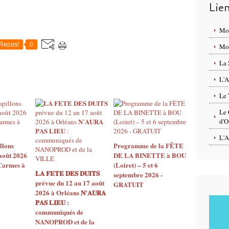
Lie
Mo
Repost
0
Mon
La 
L'A
Le 
Le 
d'O
L'A
llons
Programme de la FÊTE
août 2026
DE LA BINETTE à BOU
 Carmes à
(Loiret) – 5 et 6
𝐋𝐀 𝐅𝐄𝐓𝐄 𝐃𝐄𝐒 𝐃𝐔𝐈𝐓𝐒
septembre 2026 -
prévue du 12 au 17 août
GRATUIT
2026 à Orléans 𝐍’𝐀𝐔𝐑𝐀
𝐏𝐀𝐒 𝐋𝐈𝐄𝐔 :
communiqués de
NANOPROD et de la