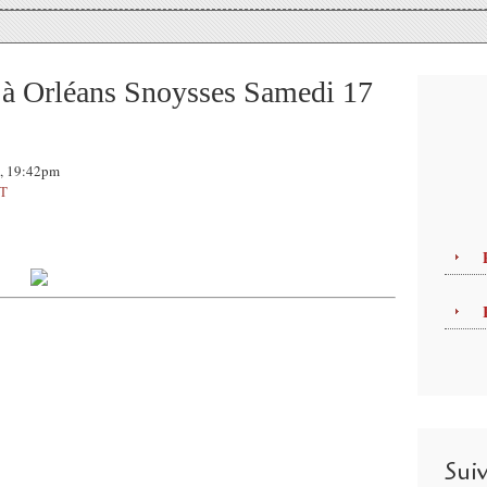
 à Orléans Snoysses Samedi 17
1, 19:42pm
T
es samedis du jazz
noysses (
Jazz Funk)
atterie Karim Alamichel
sse Antoine Guillemette
Sui
Guitare Elie Garcia