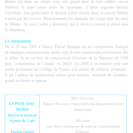
Momo vit dans un cirque avec son grand père le très célèbre clown
Huberto. Il aime courir entre les caravanes, il aime regarder Bettina
l'acrobate. Son grand-père le destine à être clown, mais le pauvre Momo
n'aime pas les clowns. Heureusement les animaux du cirque sont les amis
de Momo. Ils vont l'aider à découvrir qui il est et à trouver sa place sous
le chapiteau.
Le compositeur
Né le 29 mai 1955 à Nancy, Pascal Dusapin est un compositeur français
de musique contemporaine ayant reçu de très nombreuses distinctions dès
le début de sa carrière de compositeur (Victoire de la Musique en 1998
puis "compositeur de l’année" en 2002). En 2006 il est nommé
pour une
année
professeur au Collège de France à la chaire de création artistique.
Il est l’auteur de nombreuses pièces pour solistes, musique de chambre,
grand orchestre et opéras.
Mise en scène
EN PISTE AVEC
Fabrice Pruvost , responsable du département d'art
MOMO
dramatique
Spectacle musical
A partir de 5 ans
Récitant
Loic Ervé, professeur de tuba au Conservatoire
Théâtre Gérard
d'Orléans