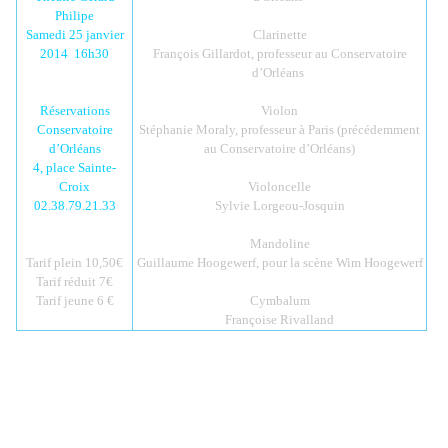
Philipe
Samedi 25 janvier
Clarinette
2014 16h30
François Gillardot, professeur au Conservatoire
d’Orléans
Réservations
Violon
Conservatoire
Stéphanie Moraly, professeur à Paris (précédemment
d’Orléans
au Conservatoire d’Orléans)
4, place Sainte-
Croix
Violoncelle
02.38.79.21.33
Sylvie Lorgeou-Josquin
Mandoline
Tarif plein 10,50€
Guillaume Hoogewerf, pour la scène Wim Hoogewerf
Tarif réduit 7€
Tarif jeune 6 €
Cymbalum
Françoise Rivalland