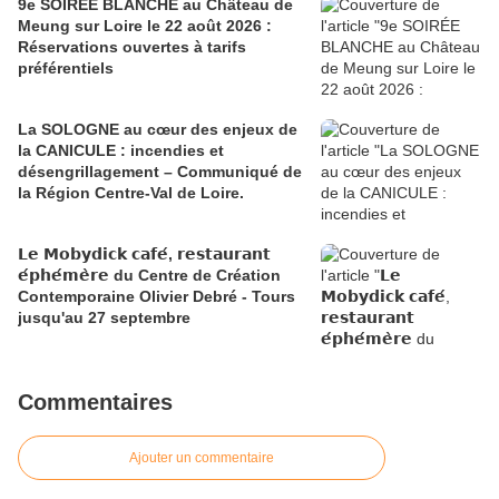
9e SOIRÉE BLANCHE au Château de
Meung sur Loire le 22 août 2026 :
Réservations ouvertes à tarifs
préférentiels
La SOLOGNE au cœur des enjeux de
la CANICULE : incendies et
désengrillagement – Communiqué de
la Région Centre-Val de Loire.
𝗟𝗲 𝗠𝗼𝗯𝘆𝗱𝗶𝗰𝗸 𝗰𝗮𝗳𝗲́, 𝗿𝗲𝘀𝘁𝗮𝘂𝗿𝗮𝗻𝘁
𝗲́𝗽𝗵𝗲́𝗺𝗲̀𝗿𝗲 du Centre de Création
Contemporaine Olivier Debré - Tours
jusqu'au 27 septembre
Commentaires
Ajouter un commentaire